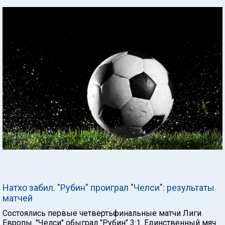
Натхо забил. "Рубин" проиграл "Челси": результаты
матчей
Состоялись первые четвертьфинальные матчи Лиги
Европы. "Челси" обыграл "Рубин" 3:1. Единственный мяч