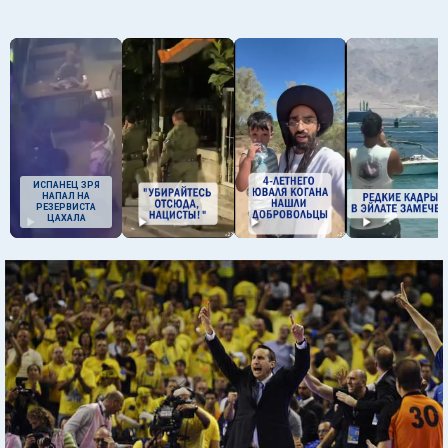
ИСПАНЕЦ ЗРЯ
НАПАЛ НА
РЕЗЕРВИСТА
ЦАХАЛА