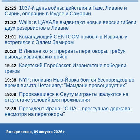
1037-й день войны: действия в Газе, Ливане и
22:25
Сирии, операции в Иудее и Самарии
Walla: в ЦАХАЛе выдвигают новые версии гибели
21:32
двух резервистов в Ливане
Командующий CENTCOM прибыл в Израиль и
21:01
встретился с Эялем Замиром
В Ливане хотят прервать переговоры, требуя
20:20
вывода израильских войск
Кадетский Евробаскет. Израильтяне победили
19:42
греков
NYP: полиция Нью-Йорка боится беспорядков во
19:38
время визита Нетаниягу: "Мамдани провоцирует их"
Прорвавшиеся в Сеуту мигранты жалуются на
19:09
отсутствие условий для проживания
Президент Ирана: "США – преступная держава,
18:35
несмотря на переговоры"
Воскресенье, 09 августа 2026 г.