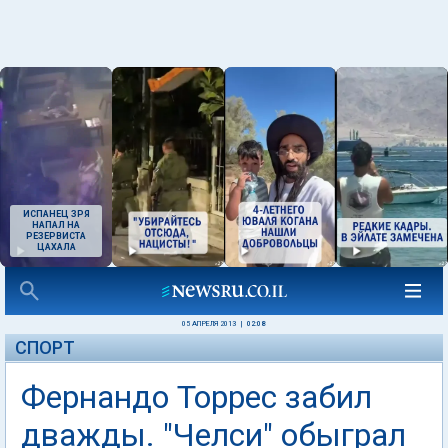
ИСПАНЕЦ ЗРЯ
НАПАЛ НА
РЕЗЕРВИСТА
ЦАХАЛА
05 АПРЕЛЯ 2013
|
02:08
СПОРТ
Фернандо Торрес забил
дважды. "Челси" обыграл