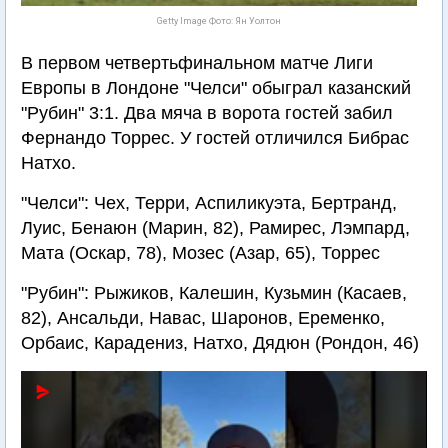
Getty Image Фото: Ян Уолтон
В первом четвертьфинальном матче Лиги
Европы в Лондоне "Челси" обыграл казанский
"Рубин" 3:1. Два мяча в ворота гостей забил
Фернандо Торрес. У гостей отличился Бибрас
Натхо.
"Челси": Чех, Терри, Аспиликуэта, Бертранд,
Луис, Бенаюн (Марин, 82), Рамирес, Лэмпард,
Мата (Оскар, 78), Мозес (Азар, 65), Торрес
"Рубин": Рыжиков, Калешин, Кузьмин (Касаев,
82), Ансальди, Навас, Шаронов, Еременко,
Орбаис, Карадениз, Натхо, Дядюн (Рондон, 46)