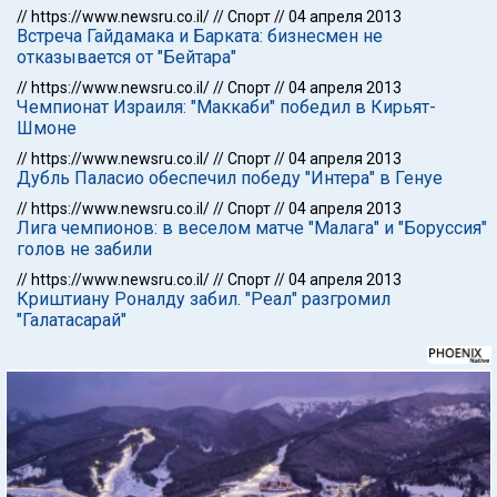
//
https://www.newsru.co.il/
//
Спорт
//
04 апреля 2013
Встреча Гайдамака и Барката: бизнесмен не
отказывается от "Бейтара"
//
https://www.newsru.co.il/
//
Спорт
//
04 апреля 2013
Чемпионат Израиля: "Маккаби" победил в Кирьят-
Шмоне
//
https://www.newsru.co.il/
//
Спорт
//
04 апреля 2013
Дубль Паласио обеспечил победу "Интера" в Генуе
//
https://www.newsru.co.il/
//
Спорт
//
04 апреля 2013
Лига чемпионов: в веселом матче "Малага" и "Боруссия"
голов не забили
//
https://www.newsru.co.il/
//
Спорт
//
04 апреля 2013
Криштиану Роналду забил. "Реал" разгромил
"Галатасарай"