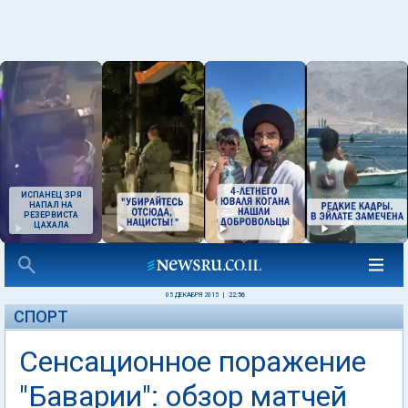
ИСПАНЕЦ ЗРЯ
НАПАЛ НА
РЕЗЕРВИСТА
ЦАХАЛА
05 ДЕКАБРЯ 2015
|
22:56
СПОРТ
Сенсационное поражение
"Баварии": обзор матчей