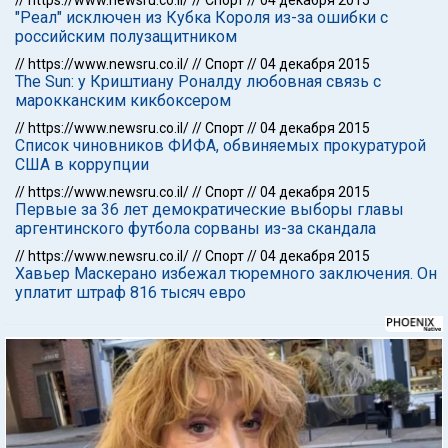
//
https://www.newsru.co.il/
//
Спорт
//
04 декабря 2015
"Реал" исключен из Кубка Короля из-за ошибки с
российским полузащитником
//
https://www.newsru.co.il/
//
Спорт
//
04 декабря 2015
The Sun: у Криштиану Роналду любовная связь с
марокканским кикбоксером
//
https://www.newsru.co.il/
//
Спорт
//
04 декабря 2015
Список чиновников ФИФА, обвиняемых прокуратурой
США в коррупции
//
https://www.newsru.co.il/
//
Спорт
//
04 декабря 2015
Первые за 36 лет демократические выборы главы
аргентинского футбола сорваны из-за скандала
//
https://www.newsru.co.il/
//
Спорт
//
04 декабря 2015
Хавьер Маскерано избежал тюремного заключения. Он
уплатит штраф 816 тысяч евро