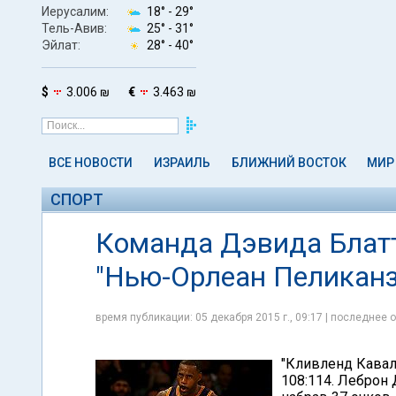
Иерусалим:
18° -
29°
Тель-Авив:
25° -
31°
Эйлат:
28° -
40°
$
3.006 ₪
€
3.463 ₪
ВСЕ НОВОСТИ
ИЗРАИЛЬ
БЛИЖНИЙ ВОСТОК
МИР
СПОРТ
Команда Дэвида Блатт
"Нью-Орлеан Пеликанз
время публикации: 05 декабря 2015 г., 09:17 | последнее о
"Кливленд Кавал
108:114. Леброн