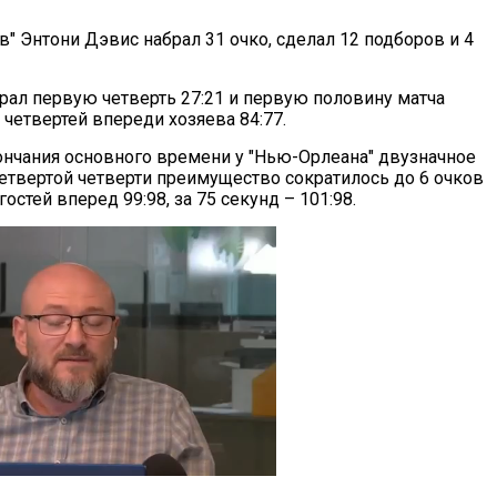
" Энтони Дэвис набрал 31 очко, сделал 12 подборов и 4
рал первую четверть 27:21 и первую половину матча
х четвертей впереди хозяева 84:77.
кончания основного времени у "Нью-Орлеана" двузначное
четвертой четверти преимущество сократилось до 6 очков
стей вперед 99:98, за 75 секунд – 101:98.