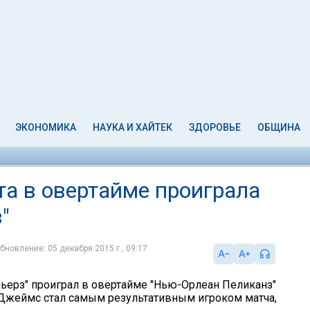
ЭКОНОМИКА
НАУКА И ХАЙТЕК
ЗДОРОВЬЕ
ОБЩИНА
а в овертайме проиграла
"
бновление: 05 декабря 2015 г., 09:17
ьерз" проиграл в овертайме "Нью-Орлеан Пеликанз"
 Джеймс стал самым результативным игроком матча,