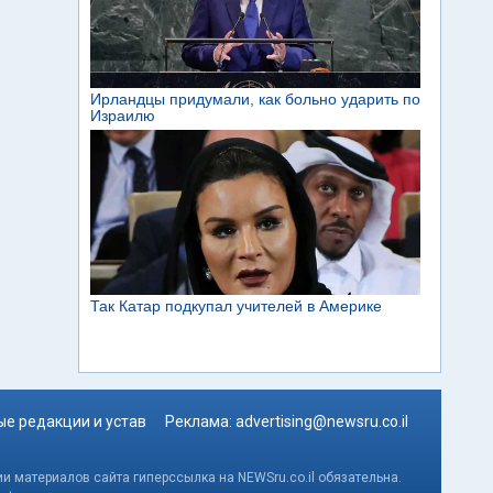
е редакции и устав
Реклама:
advertising@newsru.co.il
и материалов сайта гиперссылка на NEWSru.co.il обязательна.