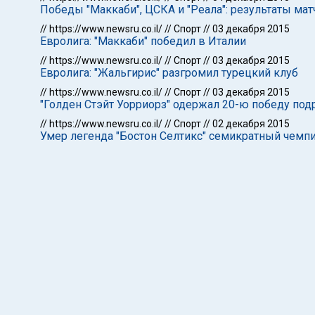
Победы "Маккаби", ЦСКА и "Реала": результаты ма
//
https://www.newsru.co.il/
//
Спорт
//
03 декабря 2015
Евролига: "Маккаби" победил в Италии
//
https://www.newsru.co.il/
//
Спорт
//
03 декабря 2015
Евролига: "Жальгирис" разгромил турецкий клуб
//
https://www.newsru.co.il/
//
Спорт
//
03 декабря 2015
"Голден Стэйт Уорриорз" одержал 20-ю победу подр
//
https://www.newsru.co.il/
//
Спорт
//
02 декабря 2015
Умер легенда "Бостон Селтикс" семикратный чем