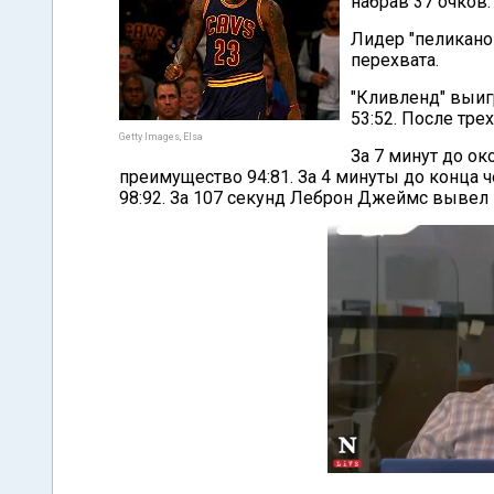
набрав 37 очков.
Лидер "пеликанов
перехвата.
"Кливленд" выиг
53:52. После тре
Getty Images, Elsa
За 7 минут до о
преимущество 94:81. За 4 минуты до конца 
98:92. За 107 секунд Леброн Джеймс вывел го