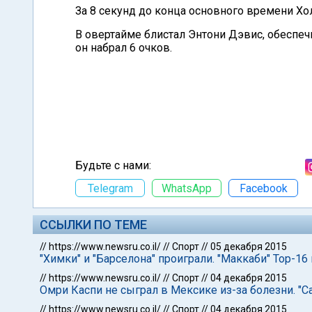
За 8 секунд до конца основного времени Хол
В овертайме блистал Энтони Дэвис, обеспе
он набрал 6 очков.
Будьте с нами:
Telegram
WhatsApp
Facebook
ССЫЛКИ ПО ТЕМЕ
//
https://www.newsru.co.il/
//
Спорт
//
05 декабря 2015
"Химки" и "Барселона" проиграли. "Маккаби" Тор-16
//
https://www.newsru.co.il/
//
Спорт
//
04 декабря 2015
Омри Каспи не сыграл в Мексике из-за болезни. "С
//
https://www.newsru.co.il/
//
Спорт
//
04 декабря 2015