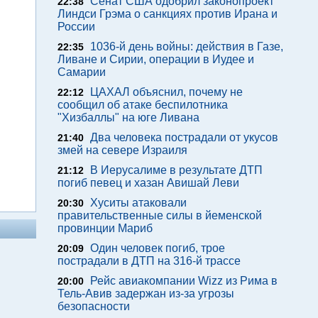
Сенат США одобрил законопроект
22:38
Линдси Грэма о санкциях против Ирана и
России
1036-й день войны: действия в Газе,
22:35
Ливане и Сирии, операции в Иудее и
Самарии
ЦАХАЛ объяснил, почему не
22:12
сообщил об атаке беспилотника
"Хизбаллы" на юге Ливана
Два человека пострадали от укусов
21:40
змей на севере Израиля
В Иерусалиме в результате ДТП
21:12
погиб певец и хазан Авишай Леви
Хуситы атаковали
20:30
правительственные силы в йеменской
провинции Мариб
Один человек погиб, трое
20:09
пострадали в ДТП на 316-й трассе
Рейс авиакомпании Wizz из Рима в
20:00
Тель-Авив задержан из-за угрозы
безопасности