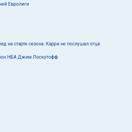
тчей Евролиги
яд на старте сезона. Карри не послушал отца
пион НБА Джим Лоскутофф