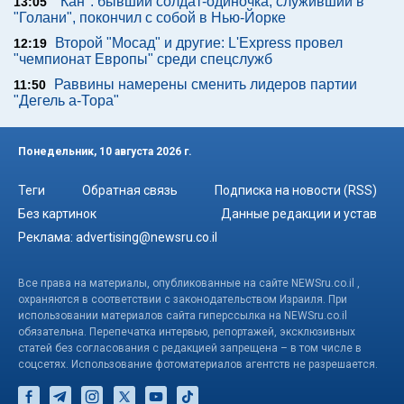
"Кан": бывший солдат-одиночка, служивший в
13:05
"Голани", покончил с собой в Нью-Йорке
Второй "Мосад" и другие: L'Express провел
12:19
"чемпионат Европы" среди спецслужб
Раввины намерены сменить лидеров партии
11:50
"Дегель а-Тора"
Понедельник, 10 августа 2026 г.
Теги
Обратная связь
Подписка на новости (RSS)
Без картинок
Данные редакции и устав
Реклама:
advertising@newsru.co.il
Все права на материалы, опубликованные на сайте NEWSru.co.il ,
охраняются в соответствии с законодательством Израиля. При
использовании материалов сайта гиперссылка на NEWSru.co.il
обязательна. Перепечатка интервью, репортажей, эксклюзивных
статей без согласования с редакцией запрещена – в том числе в
соцсетях. Использование фотоматериалов агентств не разрешается.