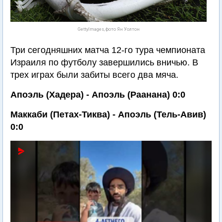
GettyImages, фото Ян Уолтон
Три сегодняшних матча 12-го тура чемпионата
Израиля по футболу завершились вничью. В
трех играх были забиты всего два мяча.
Апоэль (Хадера) - Апоэль (Раанана) 0:0
Маккаби (Петах-Тиква) - Апоэль (Тель-Авив)
0:0