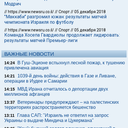
Модрич
//
https://www.newsru.co.il/
//
Спорт
//
05 декабря 2018
"Маккаби" разгромил южан: результаты матчей
чемпионата Израиля по футболу
//
https://www.newsru.co.il/
//
Спорт
//
05 декабря 2018
Команда Хосепа Гвардиолы продолжает лидировать:
результаты матчей Премьер-лиги
ВАЖНЫЕ НОВОСТИ
В Гуш-Эционе вспыхнул лесной пожар, к тушению
14:24
привлечена авиация
1039-й день войны: действия в Газе и Ливане,
14:21
операции в Иудее и Самарии
МВД Ирана отчиталось о депортации двух
14:15
миллионов афганцев
Ветеринары предупреждают – на палестинских
13:37
территориях распространяется бешенство
Глава САП: "Израиль не ответил на запрос
13:11
Украины о выдаче Миндича и Цукермана"