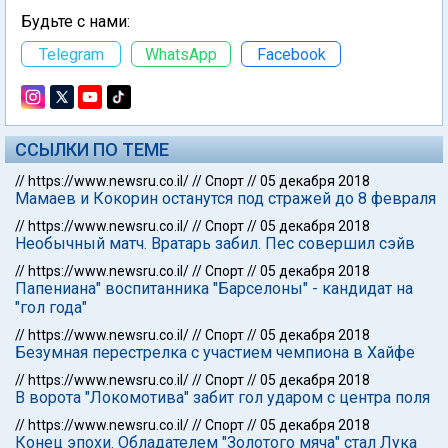
Будьте с нами:
Telegram
WhatsApp
Facebook
ССЫЛКИ ПО ТЕМЕ
//
https://www.newsru.co.il/
//
Спорт
//
05 декабря 2018
Мамаев и Кокорин останутся под стражей до 8 февраля
//
https://www.newsru.co.il/
//
Спорт
//
05 декабря 2018
Необычный матч. Вратарь забил. Пес совершил сэйв
//
https://www.newsru.co.il/
//
Спорт
//
05 декабря 2018
Папениана" воспитанника "Барселоны" - кандидат на
"гол года"
//
https://www.newsru.co.il/
//
Спорт
//
05 декабря 2018
Безумная перестрелка с участием чемпиона в Хайфе
//
https://www.newsru.co.il/
//
Спорт
//
05 декабря 2018
В ворота "Локомотива" забит гол ударом с центра поля
//
https://www.newsru.co.il/
//
Спорт
//
05 декабря 2018
Конец эпохи. Обладателем "Золотого мяча" стал Лука