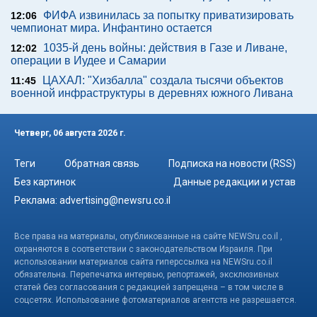
ФИФА извинилась за попытку приватизировать
12:06
чемпионат мира. Инфантино остается
1035-й день войны: действия в Газе и Ливане,
12:02
операции в Иудее и Самарии
ЦАХАЛ: "Хизбалла" создала тысячи объектов
11:45
военной инфраструктуры в деревнях южного Ливана
Четверг, 06 августа 2026 г.
Теги
Обратная связь
Подписка на новости (RSS)
Без картинок
Данные редакции и устав
Реклама:
advertising@newsru.co.il
Все права на материалы, опубликованные на сайте NEWSru.co.il ,
охраняются в соответствии с законодательством Израиля. При
использовании материалов сайта гиперссылка на NEWSru.co.il
обязательна. Перепечатка интервью, репортажей, эксклюзивных
статей без согласования с редакцией запрещена – в том числе в
соцсетях. Использование фотоматериалов агентств не разрешается.