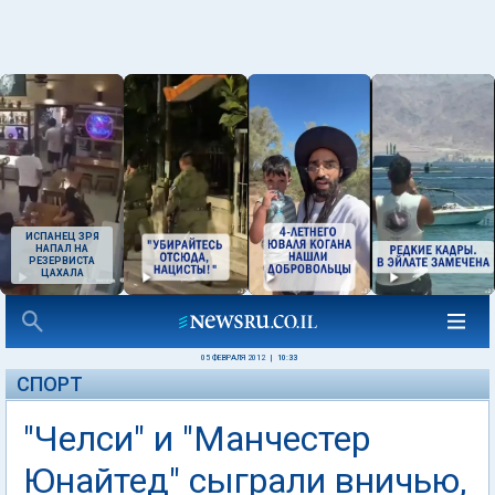
ИСПАНЕЦ ЗРЯ
НАПАЛ НА
РЕЗЕРВИСТА
ЦАХАЛА
05 ФЕВРАЛЯ 2012
|
10:33
СПОРТ
"Челси" и "Манчестер
Юнайтед" сыграли вничью,