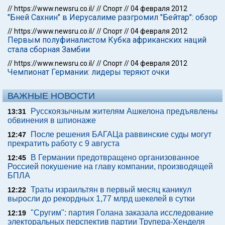
//
https://www.newsru.co.il/
//
Спорт
//
04 февраля 2012
"Бней Сахнин" в Иерусалиме разгромил "Бейтар": обзор
//
https://www.newsru.co.il/
//
Спорт
//
04 февраля 2012
Первым полуфиналистом Кубка африканских наций
стала сборная Замбии
//
https://www.newsru.co.il/
//
Спорт
//
04 февраля 2012
Чемпионат Германии: лидеры теряют очки
ВАЖНЫЕ НОВОСТИ
Русскоязычным жителям Ашкелона предъявлены
13:31
обвинения в шпионаже
После решения БАГАЦа раввинские суды могут
12:47
прекратить работу с 9 августа
В Германии предотвращено организованное
12:45
Россией покушение на главу компании, производящей
БПЛА
Траты израильтян в первый месяц каникул
12:22
выросли до рекордных 1,77 млрд шекелей в сутки
"Сругим": партия Голана заказала исследование
12:19
электоральных перспектив партии Трупера-Хенделя