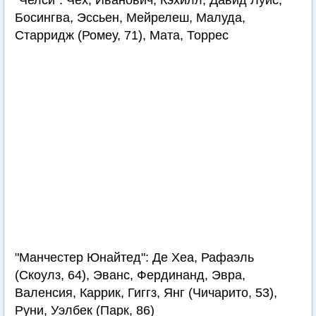
"Челси": Чех, Иванович, Кэхилл, Давид Луис,
Босингва, Эссьен, Мейрелеш, Малуда,
Старридж (Ромеу, 71), Мата, Торрес
"Манчестер Юнайтед": Де Хеа, Рафаэль
(Скоулз, 64), Эванс, Фердинанд, Эвра,
Валенсия, Каррик, Гиггз, Янг (Чичарито, 53),
Руни, Уэлбек (Парк, 86)