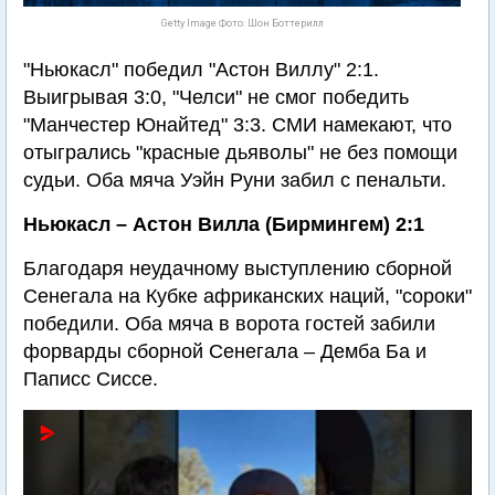
Getty Image Фото: Шон Боттерилл
"Ньюкасл" победил "Астон Виллу" 2:1.
Выигрывая 3:0, "Челси" не смог победить
"Манчестер Юнайтед" 3:3. СМИ намекают, что
отыгрались "красные дьяволы" не без помощи
судьи. Оба мяча Уэйн Руни забил с пенальти.
Ньюкасл – Астон Вилла (Бирмингем) 2:1
Благодаря неудачному выступлению сборной
Сенегала на Кубке африканских наций, "сороки"
победили. Оба мяча в ворота гостей забили
форварды сборной Сенегала – Демба Ба и
Паписс Сиссе.