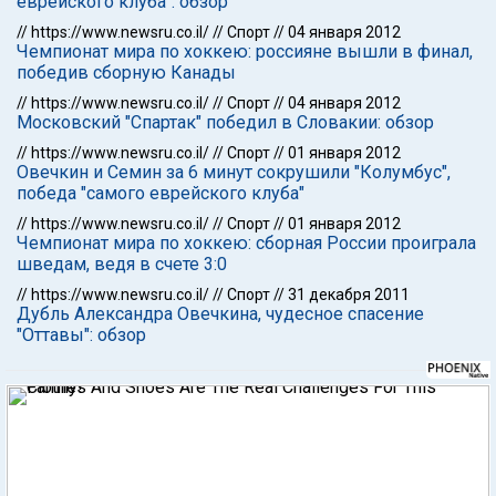
еврейского клуба": обзор
//
https://www.newsru.co.il/
//
Спорт
//
04 января 2012
Чемпионат мира по хоккею: россияне вышли в финал,
победив сборную Канады
//
https://www.newsru.co.il/
//
Спорт
//
04 января 2012
Московский "Спартак" победил в Словакии: обзор
//
https://www.newsru.co.il/
//
Спорт
//
01 января 2012
Овечкин и Семин за 6 минут сокрушили "Колумбус",
победа "самого еврейского клуба"
//
https://www.newsru.co.il/
//
Спорт
//
01 января 2012
Чемпионат мира по хоккею: сборная России проиграла
шведам, ведя в счете 3:0
//
https://www.newsru.co.il/
//
Спорт
//
31 декабря 2011
Дубль Александра Овечкина, чудесное спасение
"Оттавы": обзор