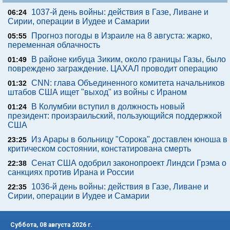
1037-й день войны: действия в Газе, Ливане и
06:24
Сирии, операции в Иудее и Самарии
Прогноз погоды в Израиле на 8 августа: жарко,
05:55
переменная облачность
В районе кибуца Зиким, около границы Газы, было
01:49
повреждено заграждение. ЦАХАЛ проводит операцию
CNN: глава Объединенного комитета начальников
01:32
штабов США ищет "выход" из войны с Ираном
В Колумбии вступил в должность новый
01:24
президент: произраильский, пользующийся поддержкой
США
Из Арары в больницу "Сорока" доставлен юноша в
23:25
критическом состоянии, констатирована смерть
Сенат США одобрил законопроект Линдси Грэма о
22:38
санкциях против Ирана и России
1036-й день войны: действия в Газе, Ливане и
22:35
Сирии, операции в Иудее и Самарии
Суббота, 08 августа 2026 г.