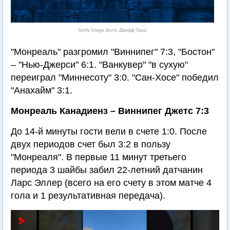
Getty Image, Фото: Джефф Гросс
"Монреаль" разгромил "Виннипег" 7:3, "Бостон"
– "Нью-Джерси" 6:1. "Ванкувер" "в сухую"
переиграл "Миннесоту" 3:0. "Сан-Хосе" победил
"Анахайм" 3:1.
Монреаль Канадиенз – Виннипег Джетс 7:3
До 14-й минуты гости вели в счете 1:0. После
двух периодов счет был 3:2 в пользу
"Монреаля". В первые 11 минут третьего
периода 3 шайбы забил 22-летний датчанин
Ларс Эллер (всего на его счету в этом матче 4
гола и 1 результативная передача).