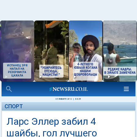
ИСПАНЕЦ ЗРЯ
НАПАЛ НА
РЕЗЕРВИСТА
ЦАХАЛА
05 ЯНВАРЯ 2012
|
03:29
СПОРТ
Ларс Эллер забил 4
шайбы, гол лучшего