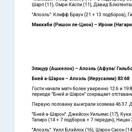
Шарп (11), Омри Каспи (11), Давид Блютентал
"Апоэль": Клифф Браун (21 + 13 подборов), Г
Маккаби (Ришон ле-Цион) – Ирони (Нагария
Элицур (Ашкелон) – Апоэль (Афула/ Гильбо
Бней а-Шарон – Апоэль (Иерусалим) 83:68
Гости начали матч более уверенно 12:6 и 19
периоде "Бней а-Шарон" сокращает отставание
Первую половину выиграли хозяева 46:37. 
"Бней а-Шарон": Джейсон Уильямс (17), Куки 
Тапиро (14 + 7 подборов + 7 передач), Ницан 
"Апоэль": Уилл Блэйлок (16), Шарон Сасон (14