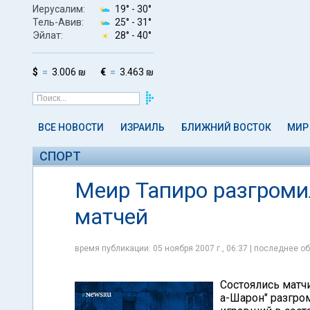
Иерусалим:
19° -
30°
Тель-Авив:
25° -
31°
Эйлат:
28° -
40°
$
3.006 ₪
€
3.463 ₪
ВСЕ НОВОСТИ
ИЗРАИЛЬ
БЛИЖНИЙ ВОСТОК
МИР
СПОРТ
Меир Тапиро разгроми
матчей
время публикации: 05 ноября 2007 г., 06:37 | последнее об
Состоялись матчи
а-Шарон" разгром