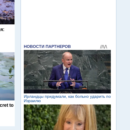
я:
cret to