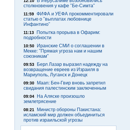
В Иерусалиме возобновились
12:10
столкновения у кафе "Бе-Симта"
ФИФА и УЕФА прокомментировали
11:59
статью о "выплатах любовнице
Инфантино"
Попытка прорыва в Офарим:
11:13
подробности
Иранские СМИ о соглашении в
10:50
Мекке: "Прямая угроза нам и нашим
союзникам"
Берл Лазар выразил надежду на
09:53
возвращение евреев из Израиля в
Мариуполь, Луганск и Донецк
Maan: Бен-Гвир вновь запретил
09:30
свидания палестинским заключенным
На Аляске произошло
09:04
землетрясение
Министр обороны Пакистана:
08:21
исламский мир должен объединиться
против израильской угрозы