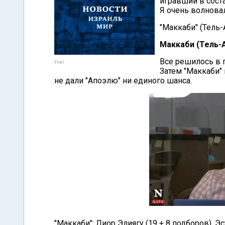
игравший в соста
Я очень волновал
"Маккаби" (Тель-
Маккаби (Тель-А
Все решилось в п
Ynet
Затем "Маккаби" 
не дали "Апоэлю" ни единого шанса.
"Маккаби": Лиор Элиягу (19 + 8 подборов), Эс