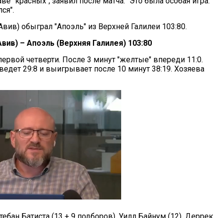
ве "красных", заявил после матча: "Это была особая игра.
ся".
Авив) обыграл "Апоэль" из Верхней Галилеи 103:80.
вив) – Апоэль (Верхняя Галилея) 103:80
ервой четверти. После 3 минут "желтые" впереди 11:0.
ведет 29:8 и выигрывает после 10 минут 38:19. Хозяева
тебан Батиста (13 + 9 подборов), Уилл Байнум (12), Деррек