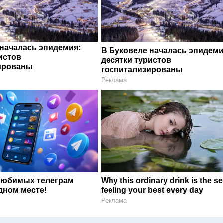
 началась эпидемия:
В Буковеле началась эпидеми
истов
десятки туристов
ированы
госпитализированы
Реклама
любимых телеграм
Why this ordinary drink is the se
дном месте!
feeling your best every day
Реклама