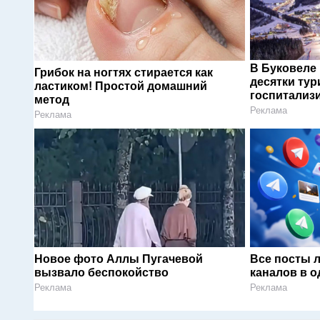
В Буковеле
Грибок на ногтях стирается как
десятки тур
ластиком! Простой домашний
госпитализ
метод
Реклама
Реклама
Новое фото Аллы Пугачевой
Все посты 
вызвало беспокойство
каналов в о
Реклама
Реклама