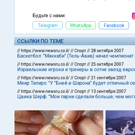
Будьте с нами:
Telegram
WhatsApp
Facebook
ССЫЛКИ ПО ТЕМЕ
//
https://www.newsru.co.il/
//
Спорт
//
28 октября 2007
Баскетбол: "Маккаби" (Тель-Авив) начал чемпионат
//
https://www.newsru.co.il/
//
Спорт
//
25 октября 2007
Израильские игроки и тренеры в сотне звезд евр
//
https://www.newsru.co.il/
//
Спорт
//
21 сентября 2007
Меир Тапиро: "У "Бней а-Шарона" будет отличный се
//
https://www.newsru.co.il/
//
Спорт
//
13 сентября 2007
Цвика Шерф: "Мои парни сделали больше, чем мог