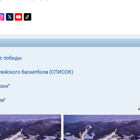
 с победы
опейского баскетбола (СПИСОК)
зон"
ли"