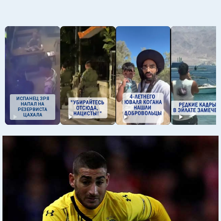
ИСПАНЕЦ ЗРЯ
НАПАЛ НА
РЕЗЕРВИСТА
ЦАХАЛА