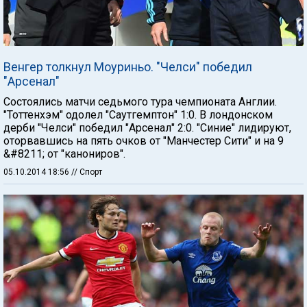
Венгер толкнул Моуриньо. "Челси" победил
"Арсенал"
Состоялись матчи седьмого тура чемпионата Англии.
"Тоттенхэм" одолел "Саутгемптон" 1:0. В лондонском
дерби "Челси" победил "Арсенал" 2:0. "Синие" лидируют,
оторвавшись на пять очков от "Манчестер Сити" и на 9
&#8211; от "канониров".
05.10.2014 18:56
// Спорт