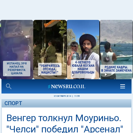
ИСПАНЕЦ ЗРЯ
НАПАЛ НА
РЕЗЕРВИСТА
ЦАХАЛА
05 ОКТЯБРЯ 2014
|
11:59
СПОРТ
Венгер толкнул Моуриньо.
"Челси" победил "Арсенал"