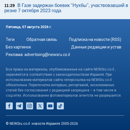
В Газе задержан боевик "Нухбы", участвовавший в
11:29
резне 7 октября 2023 года
Пятница, 07 августа 2026 г.
Теги
Обратная связь
Подписка на новости (RSS)
Без картинок
Данные редакции и устав
Реклама:
advertising@newsru.co.il
Все права на материалы, опубликованные на сайте NEWSru.co.il ,
охраняются в соответствии с законодательством Израиля. При
использовании материалов сайта гиперссылка на NEWSru.co.il
обязательна. Перепечатка интервью, репортажей, эксклюзивных
статей без согласования с редакцией запрещена – в том числе в
соцсетях. Использование фотоматериалов агентств не разрешается.
© NEWSru.co.il: новости Израиля 2005-2026