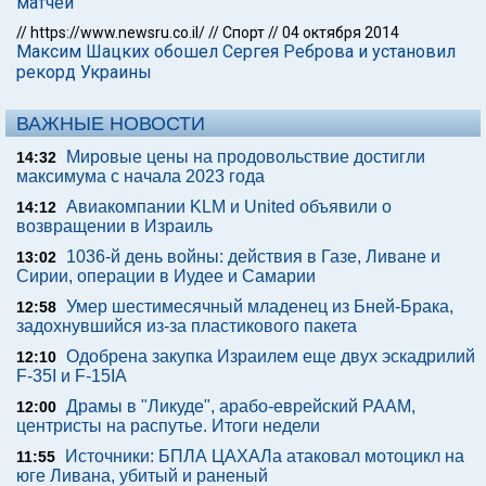
матчей
//
https://www.newsru.co.il/
//
Спорт
//
04 октября 2014
Максим Шацких обошел Сергея Реброва и установил
рекорд Украины
ВАЖНЫЕ НОВОСТИ
Мировые цены на продовольствие достигли
14:32
максимума с начала 2023 года
Авиакомпании KLM и United объявили о
14:12
возвращении в Израиль
1036-й день войны: действия в Газе, Ливане и
13:02
Сирии, операции в Иудее и Самарии
Умер шестимесячный младенец из Бней-Брака,
12:58
задохнувшийся из-за пластикового пакета
Одобрена закупка Израилем еще двух эскадрилий
12:10
F-35I и F-15IA
Драмы в "Ликуде", арабо-еврейский РААМ,
12:00
центристы на распутье. Итоги недели
Источники: БПЛА ЦАХАЛа атаковал мотоцикл на
11:55
юге Ливана, убитый и раненый