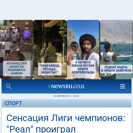
ИСПАНЕЦ ЗРЯ
НАПАЛ НА
РЕЗЕРВИСТА
ЦАХАЛА
06 АПРЕЛЯ 2016
|
16:15
СПОРТ
Сенсация Лиги чемпионов:
"Реал" проиграл