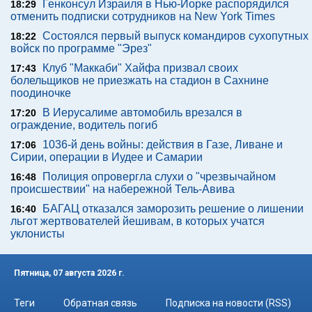
Генконсул Израиля в Нью-Йорке распорядился
18:29
отменить подписки сотрудников на New York Times
Состоялся первый выпуск командиров сухопутных
18:22
войск по программе "Эрез"
Клуб "Маккаби" Хайфа призвал своих
17:43
болельщиков не приезжать на стадион в Сахнине
поодиночке
В Иерусалиме автомобиль врезался в
17:20
ограждение, водитель погиб
1036-й день войны: действия в Газе, Ливане и
17:06
Сирии, операции в Иудее и Самарии
Полиция опровергла слухи о "чрезвычайном
16:48
происшествии" на набережной Тель-Авива
БАГАЦ отказался заморозить решение о лишении
16:40
льгот жертвователей йешивам, в которых учатся
уклонисты
Пятница, 07 августа 2026 г.
Теги
Обратная связь
Подписка на новости (RSS)