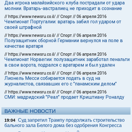
Два игрока малайзийского клуба пострадали от удара
молнии. Вратарь-австралиец не приходит в сознание
//
https://www.newsru.co.il/
//
Спорт
//
06 апреля 2016
Чемпионат Португалии: вратарь забил гол ударом от
своей штрафной
//
https://www.newsru.co.il/
//
Спорт
//
06 апреля 2016
Полузащитник сборной Германии вернулся на поле в
качестве вратаря
//
https://www.newsru.co.il/
//
Спорт
//
06 апреля 2016
Чемпионат Норвегии: полузащитник заработал пенальти
в свои ворота, подрался с вратарем и был удален
//
https://www.newsru.co.il/
//
Спорт
//
06 апреля 2016
Лионель Месси собирается подать в суд на
журналистов, связавших его с "панамским делом"
//
https://www.newsru.co.il/
//
Спорт
//
06 апреля 2016
СМИ: мадридский "Реал" продает Криштиану Роналду
ВАЖНЫЕ НОВОСТИ
Суд запретил Трампу продолжать строительство
19:04
бального зала Белого дома без одобрения Конгресса