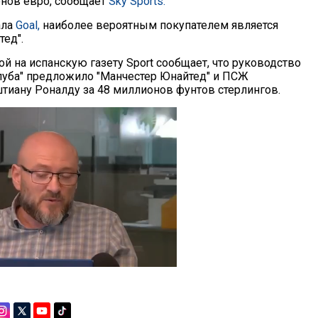
нов евро, сообщает
Sky Sports.
ала
Goal,
наиболее вероятным покупателем является
тед".
й на испанскую газету Sport сообщает, что руководство
луба" предложило "Манчестер Юнайтед" и ПСЖ
тиану Роналду за 48 миллионов фунтов стерлингов.