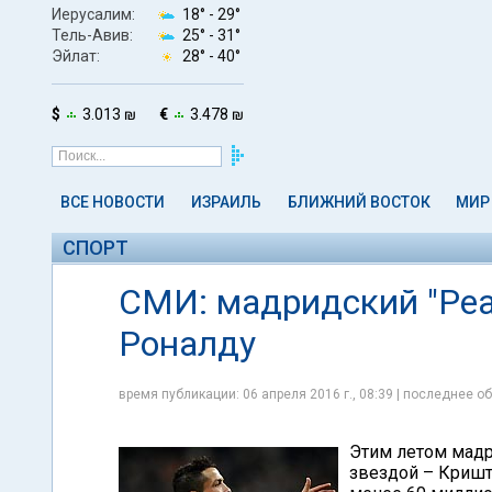
Иерусалим:
18° -
29°
Тель-Авив:
25° -
31°
Эйлат:
28° -
40°
$
3.013 ₪
€
3.478 ₪
ВСЕ НОВОСТИ
ИЗРАИЛЬ
БЛИЖНИЙ ВОСТОК
МИР
СПОРТ
СМИ: мадридский "Реа
Роналду
время публикации: 06 апреля 2016 г., 08:39 | последнее об
Этим летом мадр
звездой – Кришти