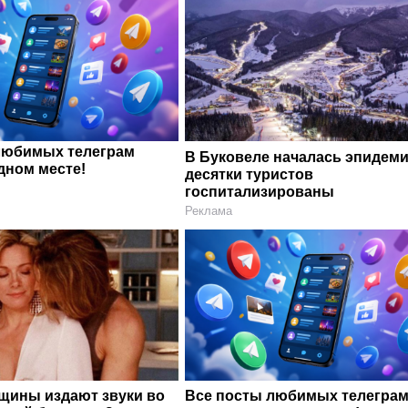
любимых телеграм
В Буковеле началась эпидеми
дном месте!
десятки туристов
госпитализированы
Реклама
щины издают звуки во
Все посты любимых телегра