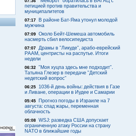
"Мекорот" обратилась в БАГАЦ с
07:36
петицией против правительства и
муниципалитетов
В районе Бат-Яма утонул молодой
07:17
мужчина
Около Бейт-Шемеша автомобиль
07:09
насмерть сбил велосипедиста
Драмы в "Ликуде", арабо-еврейский
07:07
РААМ, центристы на распутье. Итоги
недели
"Моя хуцпа здесь мне подходит".
06:32
Татьяна Глезер в передаче "Детский
недетский вопрос"
1036-й день войны: действия в Газе
06:25
и Ливане, операции в Иудее и Самарии
Прогноз погоды в Израиле на 7
05:45
августа: спад жары, переменная
облачность
WSJ: разведка США допускает
05:08
ограниченную атаку России на страну
NATO в ближайшие годы