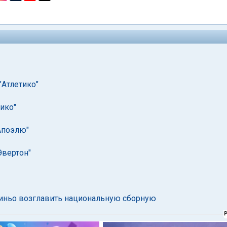
"Атлетико"
тико"
Апоэлю"
Эвертон"
иньо возглавить национальную сборную