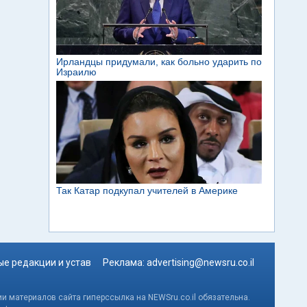
е редакции и устав
Реклама:
advertising@newsru.co.il
и материалов сайта гиперссылка на NEWSru.co.il обязательна.