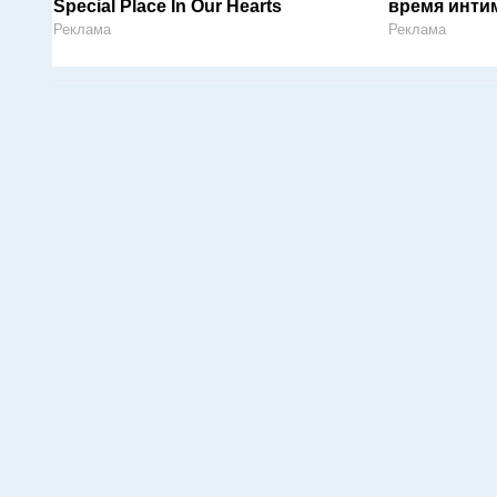
Special Place In Our Hearts
время инти
Реклама
Реклама