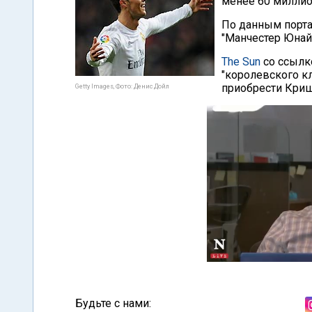
менее 60 миллио
По данным порт
"Манчестер Юнай
The Sun
со ссылко
"королевского к
приобрести Криш
Getty Images, Фото: Денис Дойл
Будьте с нами: