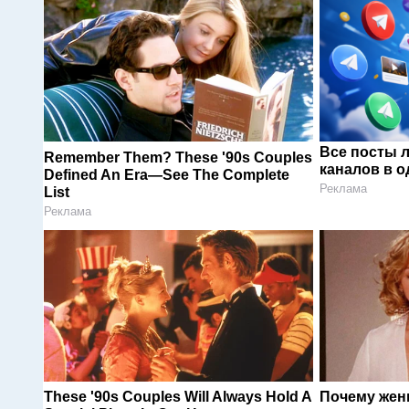
Все посты 
Remember Them? These '90s Couples
каналов в о
Defined An Era—See The Complete
Реклама
List
Реклама
These '90s Couples Will Always Hold A
Почему жен