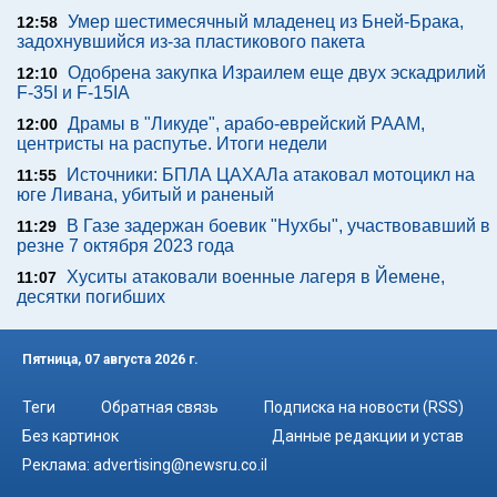
Умер шестимесячный младенец из Бней-Брака,
12:58
задохнувшийся из-за пластикового пакета
Одобрена закупка Израилем еще двух эскадрилий
12:10
F-35I и F-15IA
Драмы в "Ликуде", арабо-еврейский РААМ,
12:00
центристы на распутье. Итоги недели
Источники: БПЛА ЦАХАЛа атаковал мотоцикл на
11:55
юге Ливана, убитый и раненый
В Газе задержан боевик "Нухбы", участвовавший в
11:29
резне 7 октября 2023 года
Хуситы атаковали военные лагеря в Йемене,
11:07
десятки погибших
Пятница, 07 августа 2026 г.
Теги
Обратная связь
Подписка на новости (RSS)
Без картинок
Данные редакции и устав
Реклама:
advertising@newsru.co.il