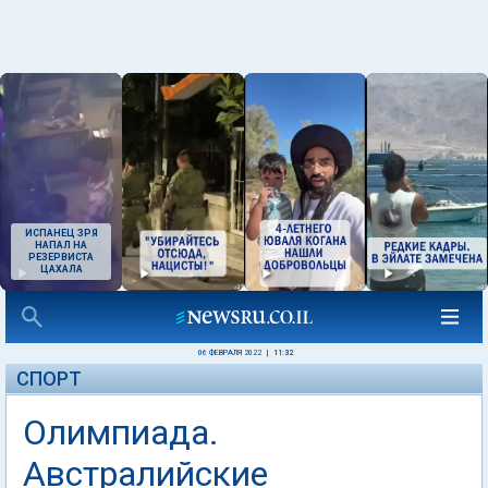
ИСПАНЕЦ ЗРЯ
НАПАЛ НА
РЕЗЕРВИСТА
ЦАХАЛА
06 ФЕВРАЛЯ 2022
|
11:32
СПОРТ
Олимпиада.
Австралийские