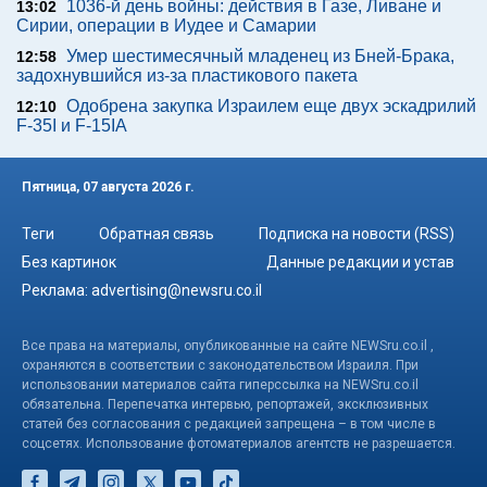
1036-й день войны: действия в Газе, Ливане и
13:02
Сирии, операции в Иудее и Самарии
Умер шестимесячный младенец из Бней-Брака,
12:58
задохнувшийся из-за пластикового пакета
Одобрена закупка Израилем еще двух эскадрилий
12:10
F-35I и F-15IA
Пятница, 07 августа 2026 г.
Теги
Обратная связь
Подписка на новости (RSS)
Без картинок
Данные редакции и устав
Реклама:
advertising@newsru.co.il
Все права на материалы, опубликованные на сайте NEWSru.co.il ,
охраняются в соответствии с законодательством Израиля. При
использовании материалов сайта гиперссылка на NEWSru.co.il
обязательна. Перепечатка интервью, репортажей, эксклюзивных
статей без согласования с редакцией запрещена – в том числе в
соцсетях. Использование фотоматериалов агентств не разрешается.