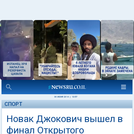
ИСПАНЕЦ ЗРЯ
НАПАЛ НА
РЕЗЕРВИСТА
ЦАХАЛА
06 ИЮНЯ 2014
|
13:57
СПОРТ
Новак Джокович вышел в
финал Открытого