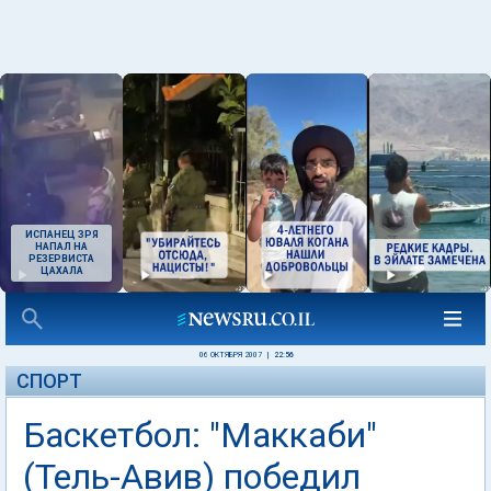
ИСПАНЕЦ ЗРЯ
НАПАЛ НА
РЕЗЕРВИСТА
ЦАХАЛА
06 ОКТЯБРЯ 2007
|
22:56
СПОРТ
Баскетбол: "Маккаби"
(Тель-Авив) победил