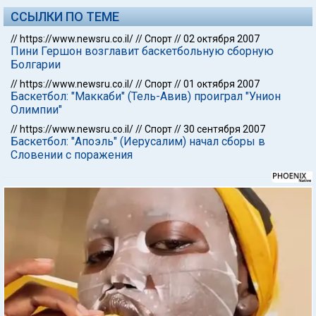
ССЫЛКИ ПО ТЕМЕ
//
https://www.newsru.co.il/
//
Спорт
//
02 октября 2007
Пини Гершон возглавит баскетбольную сборную
Болгарии
//
https://www.newsru.co.il/
//
Спорт
//
01 октября 2007
Баскетбол: "Маккаби" (Тель-Авив) проиграл "Унион
Олимпии"
//
https://www.newsru.co.il/
//
Спорт
//
30 сентября 2007
Баскетбол: "Апоэль" (Иерусалим) начал сборы в
Словении с поражения