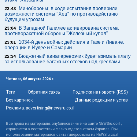
Минобороны: в ходе испытания проверили
23:43
возможности системы "Хец" по противодействию
будущим угрозам
В Западной Галилее активирована система
23:04
противоракетной обороны "Железный купол"
1034-й день войны: действия в Газе и Ливане,
23:01
операции в Иудее и Самарии
Бюджетный авиаперевозчик будет взимать плату
22:34
за использование багажных отсеков над креслами
Четверг, 06 августа 2026 г.
Теги
Обратная связь
Подписка на новости (RSS)
Без картинок
Данные редакции и устав
Реклама:
advertising@newsru.co.il
Все права на материалы, опубликованные на сайте NEWSru.co.il ,
охраняются в соответствии с законодательством Израиля. При
использовании материалов сайта гиперссылка на NEWSru.co.il