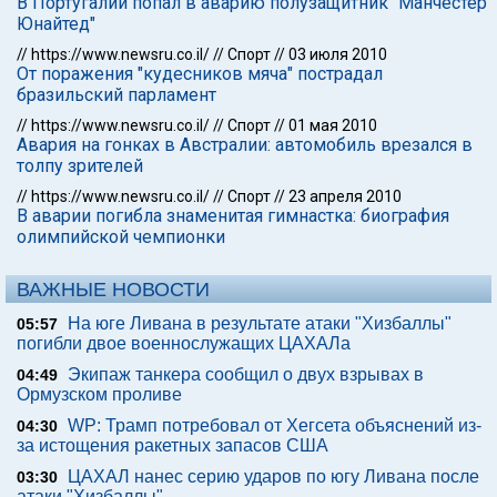
В Португалии попал в аварию полузащитник "Манчестер
Юнайтед"
//
https://www.newsru.co.il/
//
Спорт
//
03 июля 2010
От поражения "кудесников мяча" пострадал
бразильский парламент
//
https://www.newsru.co.il/
//
Спорт
//
01 мая 2010
Авария на гонках в Австралии: автомобиль врезался в
толпу зрителей
//
https://www.newsru.co.il/
//
Спорт
//
23 апреля 2010
В аварии погибла знаменитая гимнастка: биография
олимпийской чемпионки
ВАЖНЫЕ НОВОСТИ
На юге Ливана в результате атаки "Хизбаллы"
05:57
погибли двое военнослужащих ЦАХАЛа
Экипаж танкера сообщил о двух взрывах в
04:49
Ормузском проливе
WP: Трамп потребовал от Хегсета объяснений из-
04:30
за истощения ракетных запасов США
ЦАХАЛ нанес серию ударов по югу Ливана после
03:30
атаки "Хизбаллы"