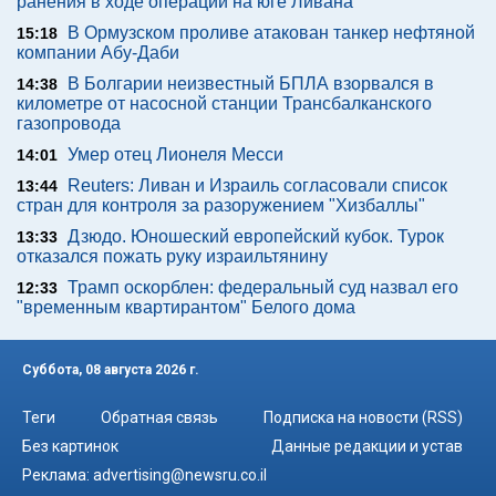
ранения в ходе операции на юге Ливана
В Ормузском проливе атакован танкер нефтяной
15:18
компании Абу-Даби
В Болгарии неизвестный БПЛА взорвался в
14:38
километре от насосной станции Трансбалканского
газопровода
Умер отец Лионеля Месси
14:01
Reuters: Ливан и Израиль согласовали список
13:44
стран для контроля за разоружением "Хизбаллы"
Дзюдо. Юношеский европейский кубок. Турок
13:33
отказался пожать руку израильтянину
Трамп оскорблен: федеральный суд назвал его
12:33
"временным квартирантом" Белого дома
Суббота, 08 августа 2026 г.
Теги
Обратная связь
Подписка на новости (RSS)
Без картинок
Данные редакции и устав
Реклама:
advertising@newsru.co.il