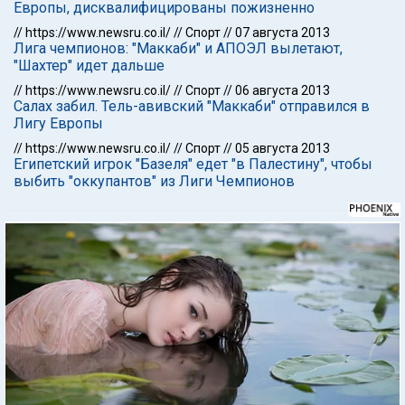
Европы, дисквалифицированы пожизненно
//
https://www.newsru.co.il/
//
Спорт
//
07 августа 2013
Лига чемпионов: "Маккаби" и АПОЭЛ вылетают,
"Шахтер" идет дальше
//
https://www.newsru.co.il/
//
Спорт
//
06 августа 2013
Салах забил. Тель-авивский "Маккаби" отправился в
Лигу Европы
//
https://www.newsru.co.il/
//
Спорт
//
05 августа 2013
Египетский игрок "Базеля" едет "в Палестину", чтобы
выбить "оккупантов" из Лиги Чемпионов