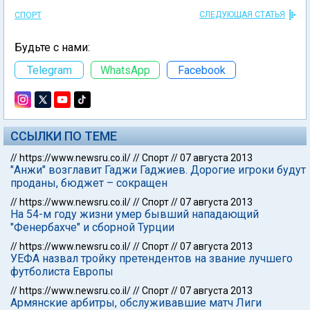
СЛЕДУЮЩАЯ СТАТЬЯ
СПОРТ
Будьте с нами:
Telegram
WhatsApp
Facebook
ССЫЛКИ ПО ТЕМЕ
//
https://www.newsru.co.il/
//
Спорт
//
07 августа 2013
"Анжи" возглавит Гаджи Гаджиев. Дорогие игроки будут
проданы, бюджет – сокращен
//
https://www.newsru.co.il/
//
Спорт
//
07 августа 2013
На 54-м году жизни умер бывший нападающий
"Фенербахче" и сборной Турции
//
https://www.newsru.co.il/
//
Спорт
//
07 августа 2013
УЕФА назвал тройку претендентов на звание лучшего
футболиста Европы
//
https://www.newsru.co.il/
//
Спорт
//
07 августа 2013
Армянские арбитры, обслуживавшие матч Лиги