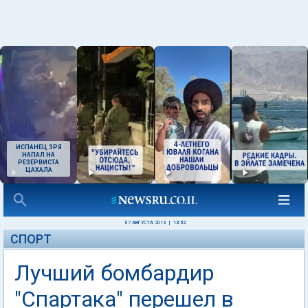
ИСПАНЕЦ ЗРЯ
НАПАЛ НА
РЕЗЕРВИСТА
ЦАХАЛА
07 АВГУСТА 2013
|
13:52
СПОРТ
Лучший бомбардир
"Спартака" перешел в