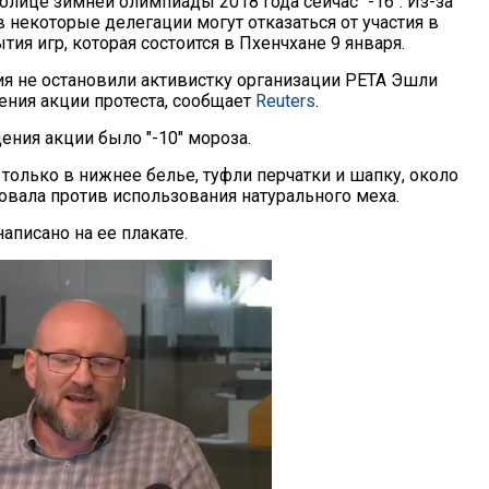
олице зимней олимпиады 2018 года сейчас "-16". Из-за
 некоторые делегации могут отказаться от участия в
ия игр, которая состоится в Пхенчхане 9 января.
я не остановили активистку организации РЕТА Эшли
ения акции протеста, сообщает
Reuters
.
ения акции было "-10" мороза.
только в нижнее белье, туфли перчатки и шапку, около
товала против использования натурального меха.
аписано на ее плакате.