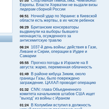
Спортивная гимнастика. Чемпионат
07:05
Европы. Власти Хорватии не выдали визы
лидерам сборной России
Ночной удар по Украине: в Киевской
06:51
области есть жертвы, в их числе ребенок
Британские консерваторы
06:29
выдвинули на выборы бывшего
неонациста, осужденного за
антисемитскую травлю
1037-й день войны: действия в Газе,
06:24
Ливане и Сирии, операции в Иудее и
Самарии
Прогноз погоды в Израиле на 8
05:55
августа: жарко, переменная облачность
В районе кибуца Зиким, около
01:49
границы Газы, было повреждено
заграждение. ЦАХАЛ проводит операцию
CNN: глава Объединенного
01:32
комитета начальников штабов США ищет
"выход" из войны с Ираном
В Колумбии вступил в должность
01:24