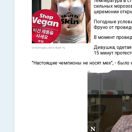
Температура в ст
сильных морозов
церемонии открыт
Погодные услови
Фруно от провед
В момент провед
Девушка, одетая 
GettyImages, Фото Вуэй Чу
15 минут протес
"Настоящие чемпионы не носят мех", - было н