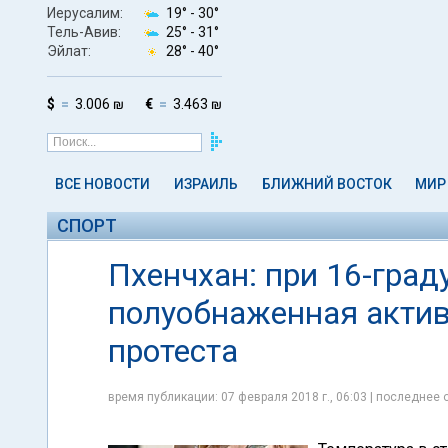
Иерусалим:
19° -
30°
Тель-Авив:
25° -
31°
Эйлат:
28° -
40°
$
3.006 ₪
€
3.463 ₪
ВСЕ НОВОСТИ
ИЗРАИЛЬ
БЛИЖНИЙ ВОСТОК
МИР
СПОРТ
Пхенчхан: при 16-град
полуобнаженная актив
протеста
время публикации: 07 февраля 2018 г., 06:03 | последнее 