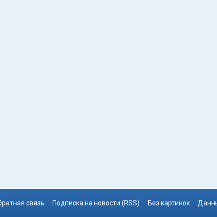
братная связь
Подписка на новости (RSS)
Без картинок
Данны