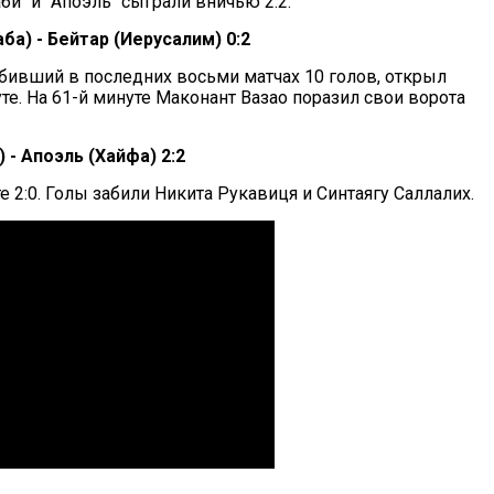
и" и "Апоэль" сыграли вничью 2:2.
ба) - Бейтар (Иерусалим) 0:2
абивший в последних восьми матчах 10 голов, открыл
уте. На 61-й минуте Маконант Вазао поразил свои ворота
 - Апоэль (Хайфа) 2:2
е 2:0. Голы забили Никита Рукавиця и Синтаягу Саллалих.