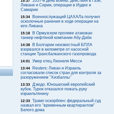
1037-й день войны: действия в Газе,
15:37
Ливане и Сирии, операции в Иудее и
Самарии
Военнослужащий ЦАХАЛа получил
15:34
осколочные ранения в ходе операции на
юге Ливана
В Ормузском проливе атакован
15:18
танкер нефтяной компании Абу-Даби
В Болгарии неизвестный БПЛА
14:38
взорвался в километре от насосной
станции Трансбалканского газопровода
Умер отец Лионеля Месси
14:01
Reuters: Ливан и Израиль
13:44
согласовали список стран для контроля за
разоружением "Хизбаллы"
Дзюдо. Юношеский европейский
13:33
кубок. Турок отказался пожать руку
израильтянину
Трамп оскорблен: федеральный суд
12:33
назвал его "временным квартирантом"
Белого дома