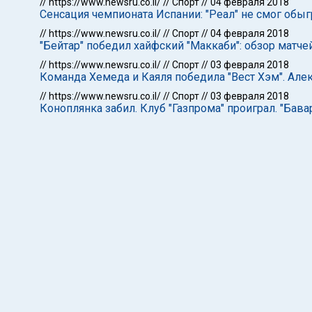
//
https://www.newsru.co.il/
//
Спорт
//
04 февраля 2018
Сенсация чемпионата Испании: "Реал" не смог обыг
//
https://www.newsru.co.il/
//
Спорт
//
04 февраля 2018
"Бейтар" победил хайфский "Маккаби": обзор матч
//
https://www.newsru.co.il/
//
Спорт
//
03 февраля 2018
Команда Хемеда и Каяля победила "Вест Хэм". Але
//
https://www.newsru.co.il/
//
Спорт
//
03 февраля 2018
Коноплянка забил. Клуб "Газпрома" проиграл. "Бава