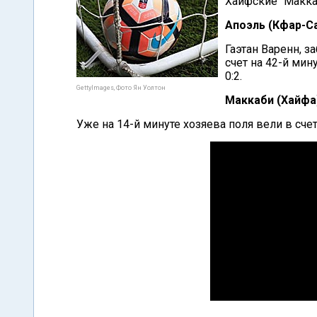
Хайфские "Маккаб
Апоэль (Кфар-Са
Гаэтан Варенн, з
счет на 42-й мин
0:2.
GettyImages, Фото Ян Уолтон
Маккаби (Хайфа)
Уже на 14-й минуте хозяева поля вели в счет
00:00
/
24:36