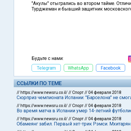
"Акулы" отыгрались во втором тайме. Отли
Турджеман и бывший защитник московского 
Будьте с нами:
Telegram
WhatsApp
Facebook
ССЫЛКИ ПО ТЕМЕ
//
https://www.newsru.co.il/
//
Спорт
//
04 февраля 2018
Сюрприз чемпионата Испании: "Барселона" не смогл
//
https://www.newsru.co.il/
//
Спорт
//
04 февраля 2018
Во время матча в Испании умер 14-летний футболи
//
https://www.newsru.co.il/
//
Спорт
//
04 февраля 2018
Обамеянг забил. Первый хет-трик Рэмси. Мхитарян