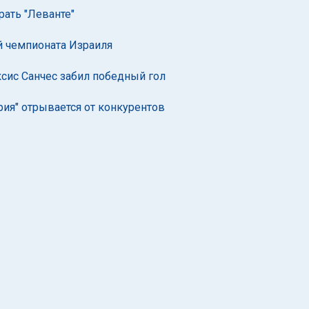
рать "Леванте"
ей чемпионата Израиля
ксис Санчес забил победный гол
рия" отрывается от конкурентов