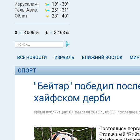
Иерусалим:
19° -
30°
Тель-Авив:
25° -
31°
Эйлат:
28° -
40°
$
3.006 ₪
€
3.463 ₪
ВСЕ НОВОСТИ
ИЗРАИЛЬ
БЛИЖНИЙ ВОСТОК
МИР
СПОРТ
"Бейтар" победил посл
хайфском дерби
время публикации: 07 февраля 2018 г., 05:30 | последнее 
Состоялись перв
Столичный "Бейта