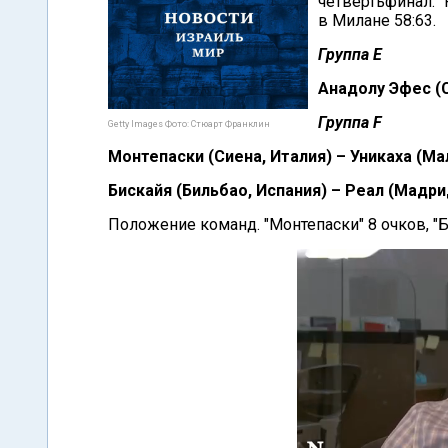
четвертьфинал. 
в Милане 58:63.
Группа Е
Анадолу Эфес (С
Группа F
Getty Images Фото: Стюарт Франклин
Монтепаски (Сиена, Италия) – Уникаха (Мал
Бискайя (Бильбао, Испания) – Реал (Мадрид
Положение команд. "Монтепаски" 8 очков, "Бис