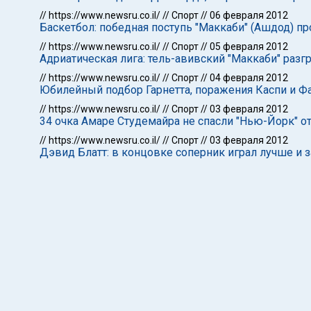
//
https://www.newsru.co.il/
//
Спорт
//
06 февраля 2012
Баскетбол: победная поступь "Маккаби" (Ашдод) п
//
https://www.newsru.co.il/
//
Спорт
//
05 февраля 2012
Адриатическая лига: тель-авивский "Маккаби" раз
//
https://www.newsru.co.il/
//
Спорт
//
04 февраля 2012
Юбилейный подбор Гарнетта, поражения Каспи и Ф
//
https://www.newsru.co.il/
//
Спорт
//
03 февраля 2012
34 очка Амаре Студемайра не спасли "Нью-Йорк" о
//
https://www.newsru.co.il/
//
Спорт
//
03 февраля 2012
Дэвид Блатт: в концовке соперник играл лучше и 