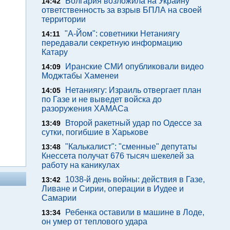
Болгария возложила на Украину
14:42
ответственность за взрыв БПЛА на своей
территории
"А-Йом": советники Нетаниягу
14:11
передавали секретную информацию
Катару
Иранские СМИ опубликовали видео
14:09
Моджтабы Хаменеи
Нетаниягу: Израиль отвергает план
14:05
по Газе и не выведет войска до
разоружения ХАМАСа
Второй ракетный удар по Одессе за
13:49
сутки, погибшие в Харькове
"Калькалист": "сменные" депутаты
13:48
Кнессета получат 676 тысяч шекелей за
работу на каникулах
1038-й день войны: действия в Газе,
13:42
Ливане и Сирии, операции в Иудее и
Самарии
Ребенка оставили в машине в Лоде,
13:34
он умер от теплового удара