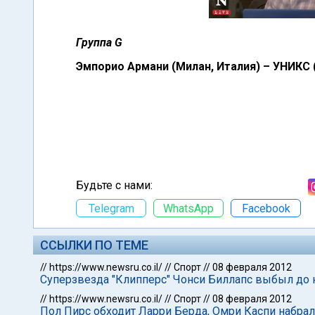
Группа G
Эмпорио Армани (Милан, Италия) – УНИКС (
Будьте с нами:
Telegram
WhatsApp
Facebook
ССЫЛКИ ПО ТЕМЕ
//
https://www.newsru.co.il/
//
Спорт
//
08 февраля 2012
Суперзвезда "Клипперс" Чонси Биллапс выбыл до 
//
https://www.newsru.co.il/
//
Спорт
//
08 февраля 2012
Пол Пирс обходит Ларри Берда, Омри Каспи набрал 