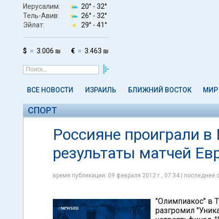
Иерусалим:
20° -
32°
Тель-Авив:
26° -
32°
Эйлат:
29° -
41°
$
3.006 ₪
€
3.463 ₪
ВСЕ НОВОСТИ
ИЗРАИЛЬ
БЛИЖНИЙ ВОСТОК
МИР
СПОРТ
Россияне проиграли в 
результаты матчей Ев
время публикации: 09 февраля 2012 г., 07:34 | последнее 
"Олимпиакос" в Т
разгромил "Уника