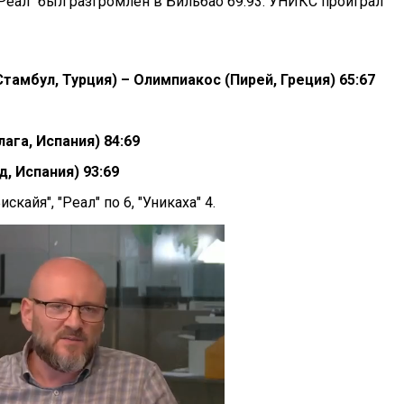
"Реал" был разгромлен в Бильбао 69:93. УНИКС проиграл
тамбул, Турция) – Олимпиакос (Пирей, Греция) 65:67
ага, Испания) 84:69
, Испания) 93:69
кайя", "Реал" по 6, "Уникаха" 4.