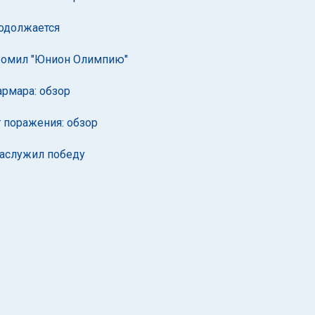
родолжается
громил "Юнион Олимпию"
армара: обзор
т поражения: обзор
заслужил победу