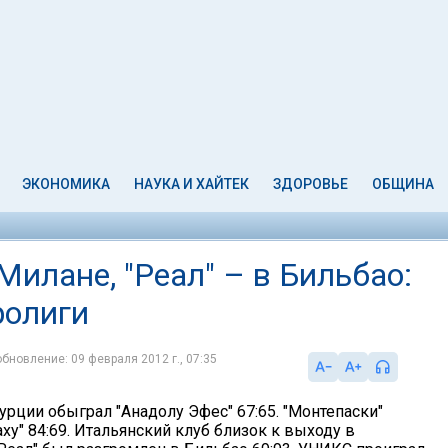
ЭКОНОМИКА
НАУКА И ХАЙТЕК
ЗДОРОВЬЕ
ОБЩИНА
Милане, "Реал" – в Бильбао:
ролиги
обновление: 09 февраля 2012 г., 07:35
урции обыграл "Анадолу Эфес" 67:65. "Монтепаски"
ху" 84:69. Итальянский клуб близок к выходу в