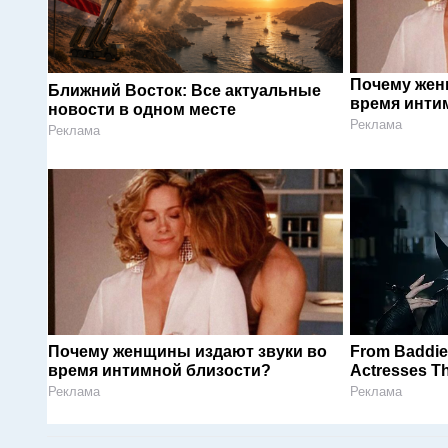
Почему жен
Ближний Восток: Все актуальные
время инти
новости в одном месте
Реклама
Реклама
Почему женщины издают звуки во
From Baddie
время интимной близости?
Actresses Tha
Реклама
Реклама