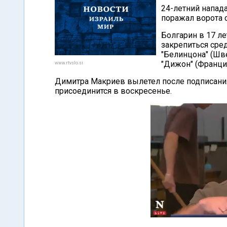
24-летний напад
поражал ворота 
Болгарин в 17 ле
закрепиться сред
"Белинцона" (Шве
"Дижон" (Франция
www.rtvslo.si
Димитра Макриев вылетел после подписания
присоединится в воскресенье.