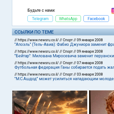
Будьте с нами:
Telegram
WhatsApp
Facebook
ССЫЛКИ ПО ТЕМЕ
//
https://www.newsru.co.il/
//
Спорт
//
09 января 2008
"Апоэль" (Тель-Авив): Фабио Джуниора заменит ф
//
https://www.newsru.co.il/
//
Спорт
//
09 января 2008
"Бейтар": Милована Миросевича заменит перуанск
//
https://www.newsru.co.il/
//
Спорт
//
07 января 2008
Футбольная федерация Ганы собирается подать жа
//
https://www.newsru.co.il/
//
Спорт
//
03 января 2008
"М.С.Ашдод" может усилиться нападающим молоде