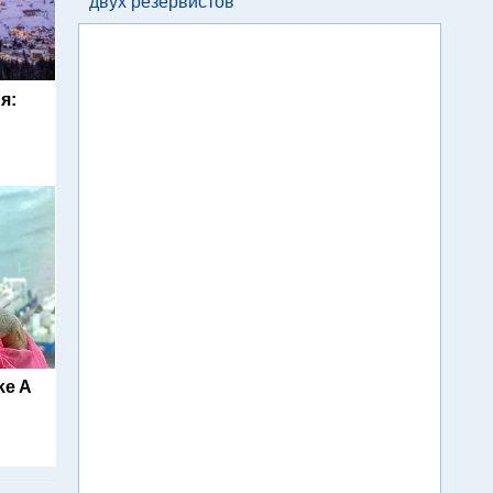
двух резервистов
я:
ke A