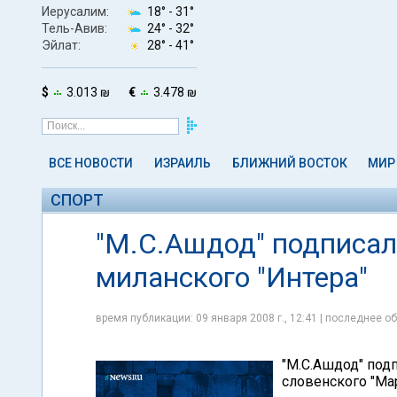
Иерусалим:
18° -
31°
Тель-Авив:
24° -
32°
Эйлат:
28° -
41°
$
3.013 ₪
€
3.478 ₪
ВСЕ НОВОСТИ
ИЗРАИЛЬ
БЛИЖНИЙ ВОСТОК
МИР
СПОРТ
"М.С.Ашдод" подписал
миланского "Интера"
время публикации: 09 января 2008 г., 12:41 | последнее об
"М.С.Ашдод" под
словенского "Ма