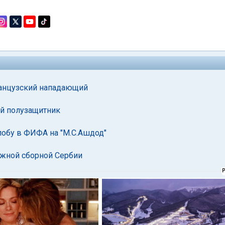
ранцузский нападающий
ий полузащитник
лобу в ФИФА на "М.С.Ашдод"
жной сборной Сербии