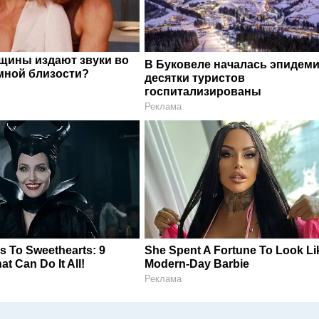
щины издают звуки во
В Буковеле началась эпидеми
мной близости?
десятки туристов
госпитализированы
Реклама
s To Sweethearts: 9
She Spent A Fortune To Look Li
t Can Do It All!
Modern-Day Barbie
Реклама