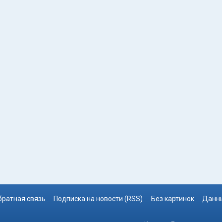
братная связь
Подписка на новости (RSS)
Без картинок
Данны