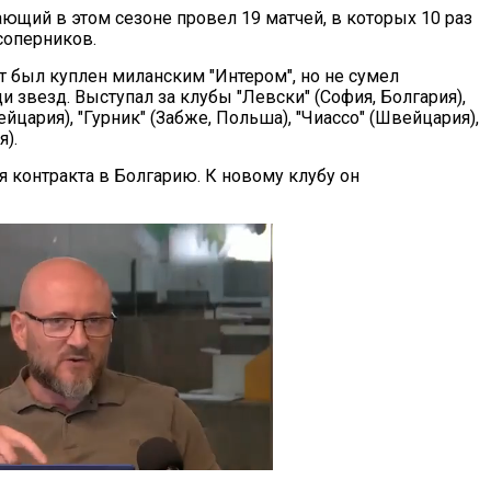
ающий в этом сезоне провел 19 матчей, в которых 10 раз
соперников.
т был куплен миланским "Интером", но не сумел
и звезд. Выступал за клубы "Левски" (София, Болгария),
йцария), "Гурник" (Забже, Польша), "Чиассо" (Швейцария),
).
 контракта в Болгарию. К новому клубу он