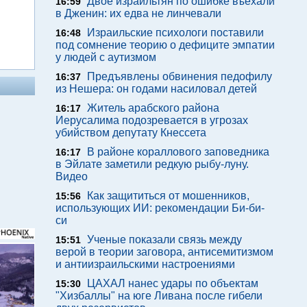
Двое израильтян по ошибке въехали
16:59
в Дженин: их едва не линчевали
Израильские психологи поставили
16:48
под сомнение теорию о дефиците эмпатии
у людей с аутизмом
Предъявлены обвинения педофилу
16:37
из Нешера: он годами насиловал детей
Житель арабского района
16:17
Иерусалима подозревается в угрозах
убийством депутату Кнессета
В районе кораллового заповедника
16:17
в Эйлате заметили редкую рыбу-луну.
Видео
Как защититься от мошенников,
15:56
использующих ИИ: рекомендации Би-би-
си
Ученые показали связь между
15:51
верой в теории заговора, антисемитизмом
и антиизраильскими настроениями
ЦАХАЛ нанес удары по объектам
15:30
"Хизбаллы" на юге Ливана после гибели