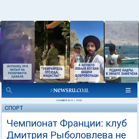
ИСПАНЕЦ ЗРЯ
НАПАЛ НА
РЕЗЕРВИСТА
ЦАХАЛА
09 НОЯБРЯ 2013
|
14:52
СПОРТ
Чемпионат Франции: клуб
Дмитрия Рыболовлева не