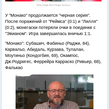
Getty Image Фото Гарри Энгельс
У "Монако" продолжается "черная серия".
После поражений от "Реймса" (0:1) и "Лилля"
(0:2), монегаски потеряли очки в поединке с
"Эвианом". Игра завершилась вничью 1:1.
"Монако": Субашич, Фабиньо (Раджи, 84),
Карвальо, Абидаль, Курзава, Тулалан,
Моутиньо (Кондогбия, 69), Окампос,
Дж.Родригес, Феррейра Карраско (Ривьер, 68),
Фалькао