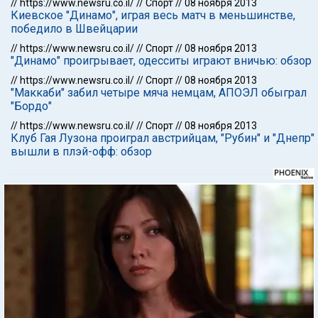
//
https://www.newsru.co.il/
//
Спорт
//
08 ноября 2013
Киевское "Динамо", играя весь матч в меньшинстве,
победило в Швейцарии
//
https://www.newsru.co.il/
//
Спорт
//
08 ноября 2013
"Динамо" проигрывает, одесситы играют вничью: обзор
//
https://www.newsru.co.il/
//
Спорт
//
08 ноября 2013
"Маккаби" забил четыре мяча немцам, АПОЭЛ обыграл
"Бордо"
//
https://www.newsru.co.il/
//
Спорт
//
08 ноября 2013
Клуб Гая Лузона проиграл австрийцам, "Рубин" и "Днепр"
вышли в плэй-офф: обзор