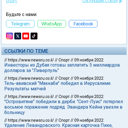
СЛЕДУЮЩАЯ СТАТЬЯ
СПОРТ
Будьте с нами:
Telegram
WhatsApp
Facebook
ССЫЛКИ ПО ТЕМЕ
//
https://www.newsru.co.il/
//
Спорт
//
09 ноября 2022
Инвесторы из Дубая готовы заплатить 5 миллиардов
долларов за "Ливерпуль"
//
https://www.newsru.co.il/
//
Спорт
//
09 ноября 2022
Тель-авивский "Маккаби" победил в Иерусалиме.
Результаты матчей
//
https://www.newsru.co.il/
//
Спорт
//
09 ноября 2022
"Островитяне" победили в дерби. "Сент-Луис" потерпел
восьмое поражение подряд. Эвандера Кейна увезли в
больницу
//
https://www.newsru.co.il/
//
Спорт
//
09 ноября 2022
Удаление Левандовского. Красная карточка Пике,