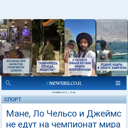
ИСПАНЕЦ ЗРЯ
НАПАЛ НА
РЕЗЕРВИСТА
ЦАХАЛА
09 НОЯБРЯ 2022
|
21:48
СПОРТ
Мане, Ло Чельсо и Джеймс
не едут на чемпионат мира