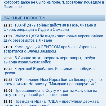
которого даже не было на поле. "Барселона" победила в
Памплоне
ВАЖНЫЕ НОВОСТИ
1037-й день войны: действия в Газе, Ливане и
22:25
Сирии, операции в Иудее и Самарии
Walla: в ЦАХАЛе выдвигают новые версии гибели
21:32
двух резервистов в Ливане
Командующий CENTCOM прибыл в Израиль и
21:01
встретился с Эялем Замиром
В Ливане хотят прервать переговоры, требуя
20:20
вывода израильских войск
Кадетский Евробаскет. Израильтяне победили
19:42
греков
NYP: полиция Нью-Йорка боится беспорядков во
19:38
время визита Нетаниягу: "Мамдани провоцирует их"
Прорвавшиеся в Сеуту мигранты жалуются на
19:09
отсутствие условий для проживания
Президент Ирана: "США – преступная держава,
18:35
несмотря на переговоры"