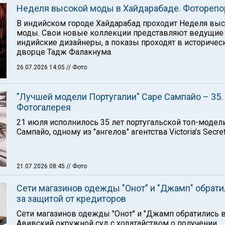
Неделя высокой моды в Хайдарабаде. Фоторепо
В индийском городе Хайдарабад проходит Неделя вы
моды. Свои новые коллекции представляют ведущие
индийские дизайнеры, а показы проходят в историче
дворце Тадж Фалакнума.
26.07.2026 14:05
// Фото
"Лучшей модели Португалии" Саре Сампайо – 35.
Фотогалерея
21 июля исполнилось 35 лет португальской топ-модел
Сампайо, одному из "ангелов" агентства Victoria's Secret
21.07.2026 08:45
// Фото
Сети магазинов одежды "Онот" и "Джамп" обрат
за защитой от кредиторов
Сети магазинов одежды "Онот" и "Джамп обратились в
Авивский окружной суд с ходатайством о получении