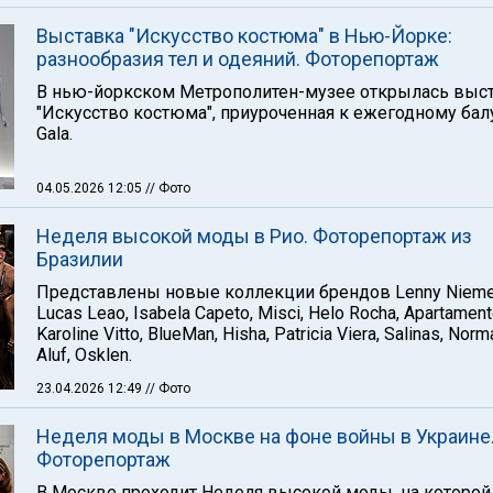
Выставка "Искусство костюма" в Нью-Йорке:
разнообразия тел и одеяний. Фоторепортаж
В нью-йоркском Метрополитен-музее открылась выс
"Искусство костюма", приуроченная к ежегодному бал
Gala.
04.05.2026 12:05
// Фото
Неделя высокой моды в Рио. Фоторепортаж из
Бразилии
Представлены новые коллекции брендов Lenny Nieme
Lucas Leao, Isabela Capeto, Misci, Helo Rocha, Apartament
Karoline Vitto, BlueMan, Hisha, Patricia Viera, Salinas, Norm
Aluf, Osklen.
23.04.2026 12:49
// Фото
Неделя моды в Москве на фоне войны в Украине
Фоторепортаж
В Москве проходит Неделя высокой моды, на которой