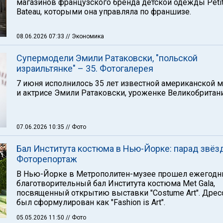
магазинов французского бренда детской одежды Peti
Bateau, которыми она управляла по франшизе.
08.06.2026 07:33
// Экономика
Супермодели Эмили Ратаковски, "польской
израильтянке" – 35. Фотогалерея
7 июня исполнилось 35 лет известной американской 
и актрисе Эмили Ратаковски, уроженке Великобритани
07.06.2026 10:35
// Фото
Бал Института костюма в Нью-Йорке: парад звёзд
Фоторепортаж
В Нью-Йорке в Метрополитен-музее прошел ежегод
благотворительный бал Института костюма Met Gala,
посвященный открытию выставки "Costume Art". Дрес
был сформулирован как "Fashion is Art".
05.05.2026 11:50
// Фото