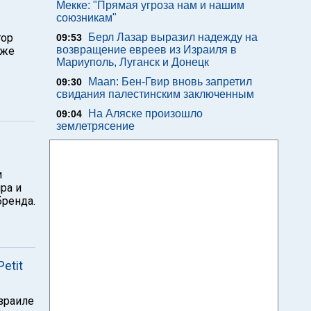
Мекке: "Прямая угроза нам и нашим
союзникам"
тор
Берл Лазар выразил надежду на
09:53
возвращение евреев из Израиля в
иже
Мариуполь, Луганск и Донецк
Maan: Бен-Гвир вновь запретил
09:30
свидания палестинским заключенным
На Аляске произошло
09:04
землетрясение
и
ра и
бренда.
etit
Израиле