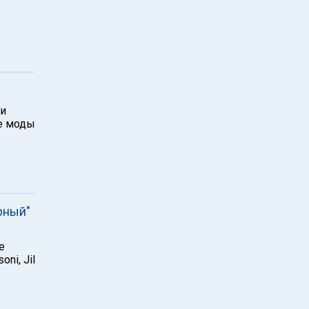
ли
ре моды
рный"
е
ni, Jil