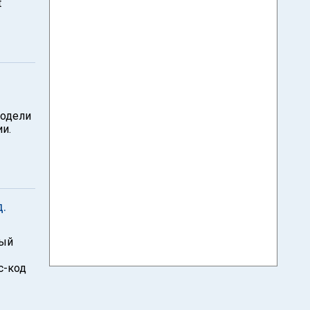
t
модели
и.
.
ный
с-код