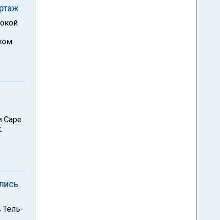
ртаж
сокой
ском
и Саре
.
ились
 Тель-