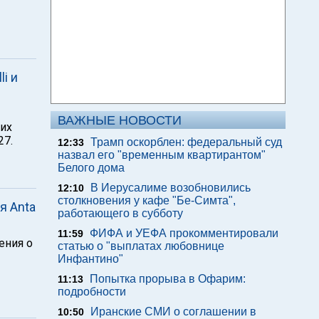
i и
ВАЖНЫЕ НОВОСТИ
их
27.
Трамп оскорблен: федеральный суд
12:33
назвал его "временным квартирантом"
Белого дома
В Иерусалиме возобновились
12:10
столкновения у кафе "Бе-Симта",
я Anta
работающего в субботу
ФИФА и УЕФА прокомментировали
11:59
ения о
статью о "выплатах любовнице
Инфантино"
Попытка прорыва в Офарим:
11:13
подробности
Иранские СМИ о соглашении в
10:50