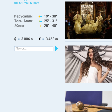
08 АВГУСТА 2026
Иерусалим:
19° -
30°
Тель-Авив:
25° -
31°
Эйлат:
28° -
40°
$
3.006 ₪
€
3.463 ₪