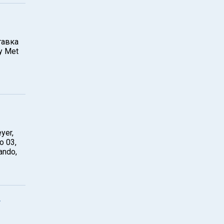
тавка
у Met
yer,
o 03,
ando,
.