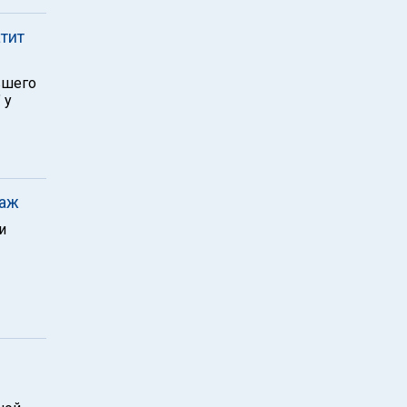
тит
вшего
 у
таж
и