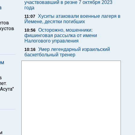
участвовавший в резне 7 октября 2023
а
года
Хуситы атаковали военные лагеря в
11:07
Йемене, десятки погибших
етов
кустов
Осторожно, мошенники:
10:56
фишинговая рассылка от имени
Налогового управления
Умер легендарный израильский
10:16
баскетбольный тренер
ом
в
ет.
Асута"
м