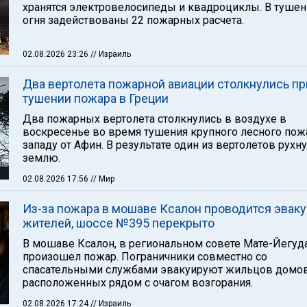
хранятся электровелосипеды и квадроциклы. В туше
огня задействованы 22 пожарных расчета.
02.08.2026 23:26
// Израиль
Два вертолета пожарной авиации столкнулись пр
тушении пожара в Греции
Два пожарных вертолета столкнулись в воздухе в
воскресенье во время тушения крупного лесного пож
западу от Афин. В результате один из вертолетов рухну
землю.
02.08.2026 17:56
// Мир
Из-за пожара в мошаве Ксалон проводится эвак
жителей, шоссе №395 перекрыто
В мошаве Ксалон, в региональном совете Мате-Йегуда
произошел пожар. Пограничники совместно со
спасательными службами эвакуируют жильцов домов
расположенных рядом с очагом возгорания.
02.08.2026 17:24
// Израиль