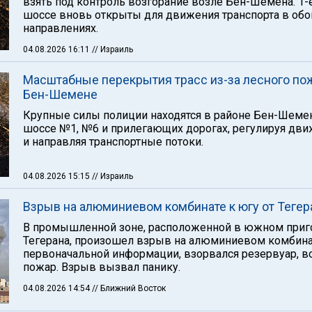
взять под контроль возгорание возле Бен-Шемена. 1-е
шоссе вновь открыты для движения транспорта в обо
направлениях.
04.08.2026 16:11
// Израиль
Масштабные перекрытия трасс из-за лесного по
Бен-Шемене
Крупные силы полиции находятся в районе Бен-Шемен
шоссе №1, №6 и прилегающих дорогах, регулируя дв
и направляя транспортные потоки.
04.08.2026 15:15
// Израиль
Взрыв на алюминиевом комбинате к югу от Тегер
В промышленной зоне, расположенной в южном приг
Тегерана, произошел взрыв на алюминиевом комбина
первоначальной информации, взорвался резервуар, в
пожар. Взрыв вызвал панику.
04.08.2026 14:54
// Ближний Восток