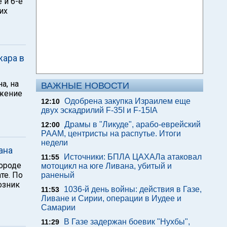
 и 6-е
их
жара в
а, на
ВАЖНЫЕ НОВОСТИ
ижение
Одобрена закупка Израилем еще
12:10
двух эскадрилий F-35I и F-15IA
Драмы в "Ликуде", арабо-еврейский
12:00
РААМ, центристы на распутье. Итоги
недели
ана
Источники: БПЛА ЦАХАЛа атаковал
11:55
ороде
мотоцикл на юге Ливана, убитый и
те. По
раненый
озник
1036-й день войны: действия в Газе,
11:53
Ливане и Сирии, операции в Иудее и
Самарии
В Газе задержан боевик "Нухбы",
11:29