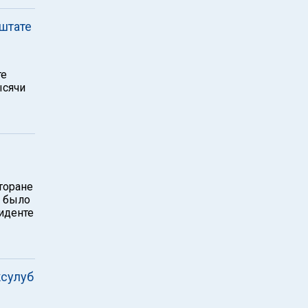
штате
те
ысячи
торане
я было
иденте
ксулуб