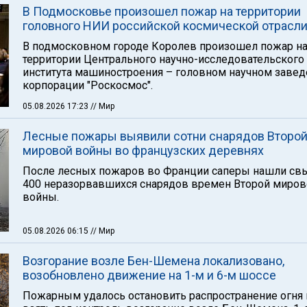
В Подмосковье произошел пожар на территории
головного НИИ российской космической отрасл
В подмосковном городе Королев произошел пожар н
территории Центрального научно-исследовательского
института машиностроения – головном научном заве
корпорации "Роскосмос".
05.08.2026 17:23
// Мир
Лесные пожары выявили сотни снарядов Второ
мировой войны во французских деревнях
После лесных пожаров во Франции саперы нашли с
400 неразорвавшихся снарядов времен Второй миров
войны.
05.08.2026 06:15
// Мир
Возгорание возле Бен-Шемена локализовано,
возобновлено движение на 1-м и 6-м шоссе
Пожарным удалось остановить распространение огня 