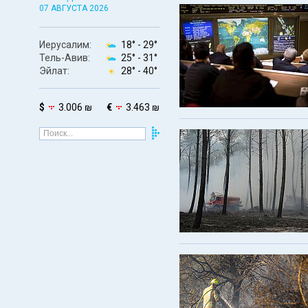
07 АВГУСТА 2026
Иерусалим:
18° -
29°
Тель-Авив:
25° -
31°
Эйлат:
28° -
40°
$
3.006 ₪
€
3.463 ₪