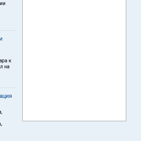
нии
и
ара к
л на
уация
,
,