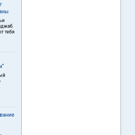
7
раны
ьи
иджаб.
т тебя
м"
ый
о
ование