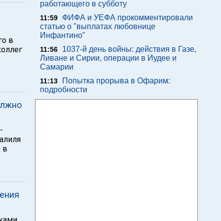
работающего в субботу
ФИФА и УЕФА прокомментировали
11:59
статью о "выплатах любовнице
Инфантино"
го в
коллег
1037-й день войны: действия в Газе,
11:56
Ливане и Сирии, операции в Иудее и
Самарии
Попытка прорыва в Офарим:
11:13
подробности
олжно
-
алиля
 в
нения
иками