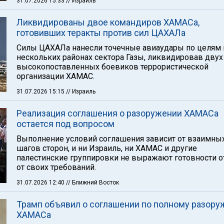
31.07.2026 15:33
// Израиль
Ликвидированы двое командиров ХАМАСа,
готовивших теракты против сил ЦАХАЛа
Силы ЦАХАЛа нанесли точечные авиаудары по целям 
нескольких районах сектора Газы, ликвидировав двух
высокопоставленных боевиков террористической
организации ХАМАС.
31.07.2026 15:15
// Израиль
Реализация соглашения о разоружении ХАМАСа
остается под вопросом
Выполнение условий соглашения зависит от взаимны
шагов сторон, и ни Израиль, ни ХАМАС и другие
палестинские группировки не выражают готовности о
от своих требований.
31.07.2026 12:40
// Ближний Восток
Трамп объявил о соглашении по полному разор
ХАМАСа