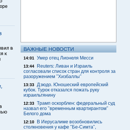
ю
торе
в
явил в
ВАЖНЫЕ НОВОСТИ
ся к
Умер отец Лионеля Месси
14:01
м
Reuters: Ливан и Израиль
13:44
согласовали список стран для контроля за
разоружением "Хизбаллы"
Дзюдо. Юношеский европейский
13:33
,
кубок. Турок отказался пожать руку
израильтянину
Трамп оскорблен: федеральный суд
12:33
а
назвал его "временным квартирантом"
лью
Белого дома
В Иерусалиме возобновились
12:10
столкновения у кафе "Бе-Симта",