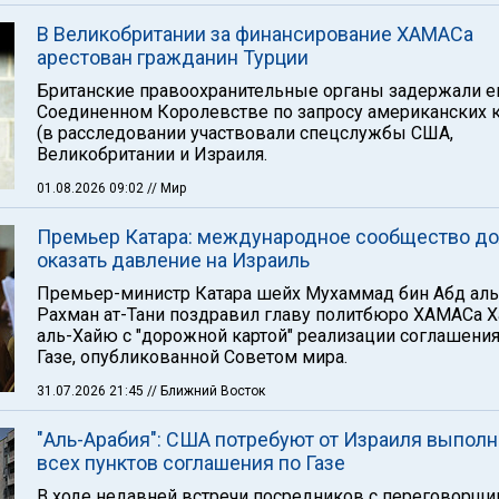
В Великобритании за финансирование ХАМАСа
арестован гражданин Турции
Британские правоохранительные органы задержали е
Соединенном Королевстве по запросу американских 
(в расследовании участвовали спецслужбы США,
Великобритании и Израиля.
01.08.2026 09:02
// Мир
Премьер Катара: международное сообщество д
оказать давление на Израиль
Премьер-министр Катара шейх Мухаммад бин Абд аль
Рахман ат-Тани поздравил главу политбюро ХАМАСа Х
аль-Хайю с "дорожной картой" реализации соглашения
Газе, опубликованной Советом мира.
31.07.2026 21:45
// Ближний Восток
"Аль-Арабия": США потребуют от Израиля выпол
всех пунктов соглашения по Газе
В ходе недавней встречи посредников с переговорщ