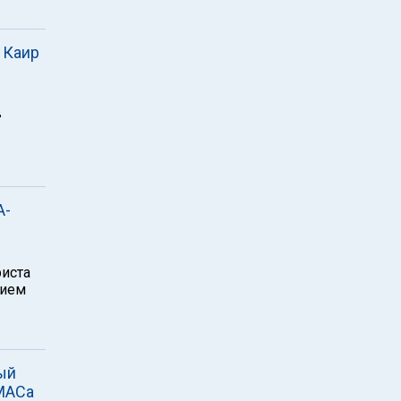
 Каир
в
А-
риста
нием
ый
МАСа