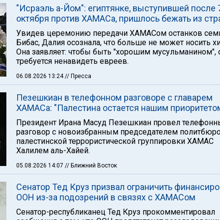
"Исраэль а-Йом": египтянке, выступившей после 
октября против ХАМАСа, пришлось бежать из ст
Увидев церемонию передачи ХАМАСом останков сем
Бибас, Далия осознала, что больше не может носить х
Она заявляет: чтобы быть "хорошим мусульманином", о
требуется ненавидеть евреев.
06.08.2026 13:24
// Пресса
Пезешкиан в телефонном разговоре с главарем
ХАМАСа: "Палестина остается нашим приоритето
Президент Ирана Масуд Пезешкиан провел телефонн
разговор с новоизбранным председателем политбюр
палестинской террористической группировки ХАМАС
Халилем аль-Хайей.
05.08.2026 14:07
// Ближний Восток
Сенатор Тед Круз призвал ограничить финансир
ООН из-за подозрений в связях с ХАМАСом
Сенатор-республиканец Тед Круз прокомментировал