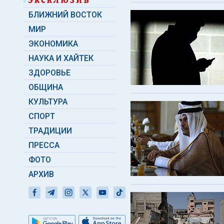
БЛИЖНИЙ ВОСТОК
МИР
ЭКОНОМИКА
НАУКА И ХАЙТЕК
ЗДОРОВЬЕ
ОБЩИНА
КУЛЬТУРА
СПОРТ
ТРАДИЦИИ
ПРЕССА
ФОТО
АРХИВ