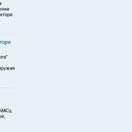
а
ении
екторе
кторе
рта"
 оружия
АМАСу,
ре,