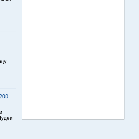
ицу
200
и
Иудеи