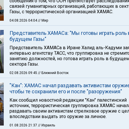
сообщения о том, что ООН препятствует расследовани
связей гуманитарных организаций, работающих в сек
Газы, с террористической организацией ХАМАС.
04.08.2026 04:04
// Мир
Представитель ХАМАСа: "Мы готовы играть роль 
будущем Газы"
Представитель ХАМАСа в Иране Халид аль-Кадуми за
интервью агентству ТАСС, что группировка не стремит
занятию должностей, но готова играть роль в будуще
сектора Газы.
02.08.2026 09:45
// Ближний Восток
"Кан": ХАМАС начал раздавать активистам оружие
чтобы те сохранили его и после "разоружения"
Как сообщил новостной редакции "Кан" палестинский
источник, террористическая группировка ХАМАС начал
раздавать своим активистам стрелковое оружие с це
впоследствии выдать это оружие за личное.
01.08.2026 21:37
// Израиль