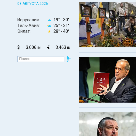
08 АВГУСТА 2026
Иерусалим:
19° -
30°
Тель-Авив:
25° -
31°
Эйлат:
28° -
40°
$
3.006 ₪
€
3.463 ₪