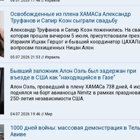
08.07.2026 17:48
// Израиль
Освобожденные из плена ХАМАСа Александр
Труфанов и Сапир Коэн сыграли свадьбу
Александр Труфанов и Сапир Коэн поженились. На сва
которая прошла вечером 5 июля, присутствовали пре
Израиля Ицхак Герцог и бывший координатор ЦАХАЛа
вопросам похищенных Ницан Алон.
05.07.2026 21:53
// Израиль
Бывший заложник Алон Оэль был задержан при
въезде в США как "находящийся в Газе"
Алон Оэль, проведший в плену ХАМАСа 738 дней, 4 и
поднялся на борт авианосца Nimitz в рамках празднов
250-летия независимости США.
04.07.2026 19:46
// Мир
1000 дней войны: массовая демонстрация в Тель
Авиве