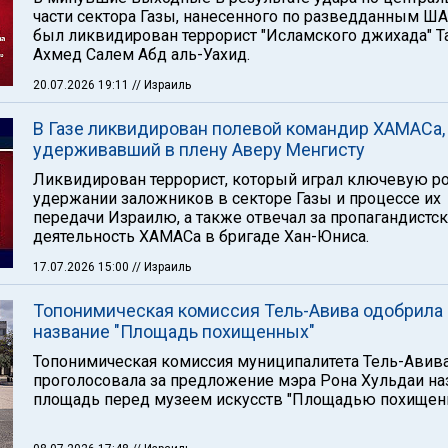
части сектора Газы, нанесенного по разведданным Ш
был ликвидирован террорист "Исламского джихада" Т
Ахмед Салем Абд аль-Уахид.
20.07.2026 19:11
// Израиль
В Газе ликвидирован полевой командир ХАМАСа,
удерживавший в плену Аверу Менгисту
Ликвидирован террорист, который играл ключевую р
удержании заложников в секторе Газы и процессе их
передачи Израилю, а также отвечал за пропагандистс
деятельность ХАМАСа в бригаде Хан-Юниса.
17.07.2026 15:00
// Израиль
Топонимическая комиссия Тель-Авива одобрила
название "Площадь похищенных"
Топонимическая комиссия муниципалитета Тель-Авив
проголосовала за предложение мэра Рона Хульдаи на
площадь перед музеем искусств "Площадью похищен