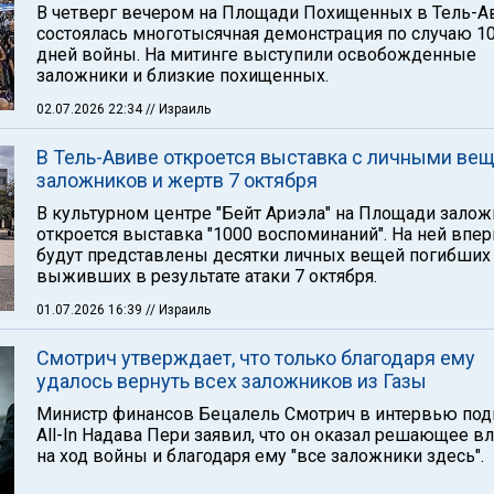
В четверг вечером на Площади Похищенных в Тель-А
состоялась многотысячная демонстрация по случаю 1
дней войны. На митинге выступили освобожденные
заложники и близкие похищенных.
02.07.2026 22:34
// Израиль
В Тель-Авиве откроется выставка с личными ве
заложников и жертв 7 октября
В культурном центре "Бейт Ариэла" на Площади зало
откроется выставка "1000 воспоминаний". На ней впе
будут представлены десятки личных вещей погибших
выживших в результате атаки 7 октября.
01.07.2026 16:39
// Израиль
Смотрич утверждает, что только благодаря ему
удалось вернуть всех заложников из Газы
Министр финансов Бецалель Смотрич в интервью под
All-In Надава Пери заявил, что он оказал решающее в
на ход войны и благодаря ему "все заложники здесь".