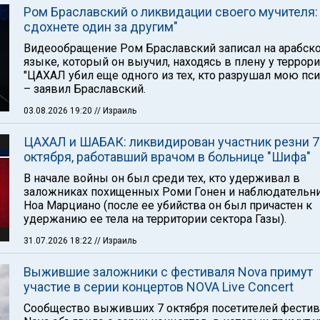
Ром Браславский о ликвидации своего мучителя:
сдохнете один за другим"
Видеообращение Ром Браславский записал на арабск
языке, который он выучил, находясь в плену у террори
"ЦАХАЛ убил еще одного из тех, кто разрушал мою пси
– заявил Браславский.
03.08.2026 19:20
// Израиль
ЦАХАЛ и ШАБАК: ликвидирован участник резни 7
октября, работавший врачом в больнице "Шифа"
В начале войны он был среди тех, кто удерживал в
заложниках похищенных Роми Гонен и наблюдательн
Ноа Марциано (после ее убийства он был причастен к
удержанию ее тела на территории сектора Газы).
31.07.2026 18:22
// Израиль
Выжившие заложники с фестиваля Nova примут
участие в серии концертов NOVA Live Concert
Сообщество выживших 7 октября посетителей фестив