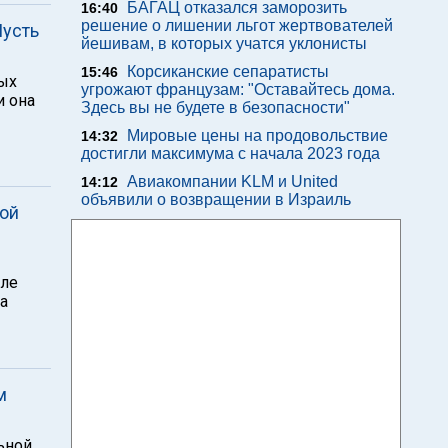
БАГАЦ отказался заморозить
16:40
решение о лишении льгот жертвователей
Пусть
йешивам, в которых учатся уклонисты
Корсиканские сепаратисты
15:46
ных
угрожают французам: "Оставайтесь дома.
и она
Здесь вы не будете в безопасности"
Мировые цены на продовольствие
14:32
достигли максимума с начала 2023 года
Авиакомпании KLM и United
14:12
объявили о возвращении в Израиль
кой
сле
а
м
ьной