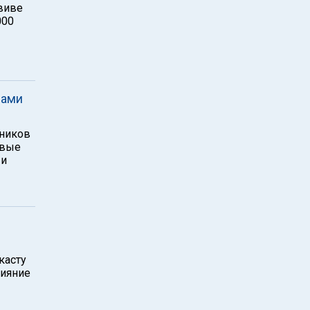
виве
000
щами
жников
рвые
 и
касту
лияние