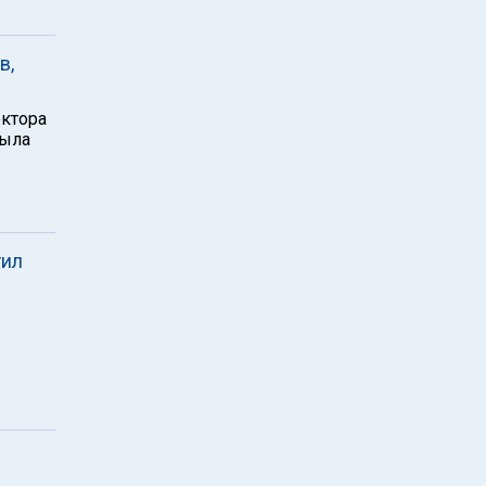
в,
ктора
рыла
тил