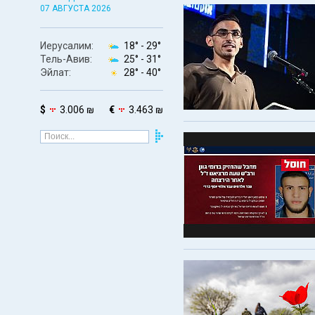
07 АВГУСТА 2026
Иерусалим:
18° -
29°
Тель-Авив:
25° -
31°
Эйлат:
28° -
40°
$
3.006 ₪
€
3.463 ₪