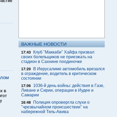
частие
ВАЖНЫЕ НОВОСТИ
Клуб "Маккаби" Хайфа призвал
17:43
своих болельщиков не приезжать на
стадион в Сахнине поодиночке
В Иерусалиме автомобиль врезался
17:20
в ограждение, водитель в критическом
олом
состоянии
1036-й день войны: действия в Газе,
17:06
Ливане и Сирии, операции в Иудее и
х в
Самарии
этот
у
Полиция опровергла слухи о
16:48
"чрезвычайном происшествии" на
набережной Тель-Авива