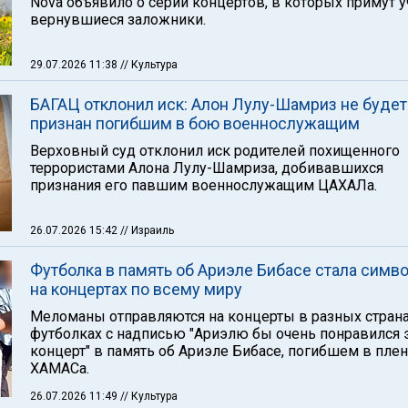
Nova объявило о серии концертов, в которых примут у
вернувшиеся заложники.
29.07.2026 11:38
// Культура
БАГАЦ отклонил иск: Алон Лулу-Шамриз не будет
признан погибшим в бою военнослужащим
Верховный суд отклонил иск родителей похищенного
террористами Алона Лулу-Шамриза, добивавшихся
признания его павшим военнослужащим ЦАХАЛа.
26.07.2026 15:42
// Израиль
Футболка в память об Ариэле Бибасе стала симв
на концертах по всему миру
Меломаны отправляются на концерты в разных страна
футболках с надписью "Ариэлю бы очень понравился 
концерт" в память об Ариэле Бибасе, погибшем в плен
ХАМАСа.
26.07.2026 11:49
// Культура