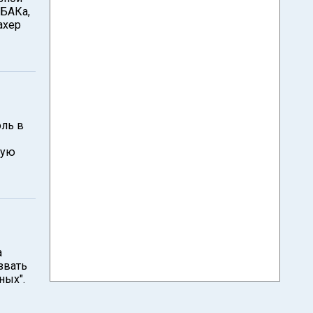
АБАКа,
ахер
оль в
кую
а
звать
ных".