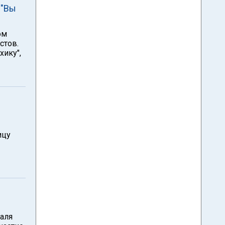
 "Вы
ом
стов.
хику",
ицу
аля