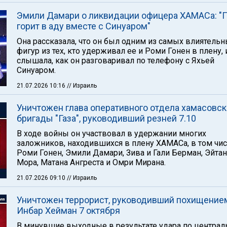
Эмили Дамари о ликвидации офицера ХАМАСа: "
горит в аду вместе с Синуаром"
Она рассказала, что он был одним из самых влиятель
фигур из тех, кто удерживал ее и Роми Гонен в плену, 
слышала, как он разговаривал по телефону с Яхьей
Синуаром.
21.07.2026 10:16
// Израиль
Уничтожен глава оперативного отдела хамасовс
бригады "Газа", руководивший резней 7.10
В ходе войны он участвовал в удержании многих
заложников, находившихся в плену ХАМАСа, в том чи
Роми Гонен, Эмили Дамари, Зива и Гали Берман, Эйтан
Мора, Матана Ангреста и Омри Мирана.
21.07.2026 09:10
// Израиль
Уничтожен террорист, руководивший похищение
Инбар Хейман 7 октября
В минувшие выходные в результате удара по централ