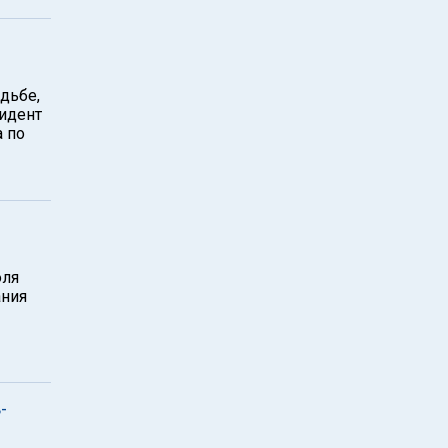
дьбе,
зидент
 по
юля
ания
-