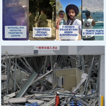
ИСПАНЕЦ ЗРЯ
НАПАЛ НА
РЕЗЕРВИСТА
ЦАХАЛА