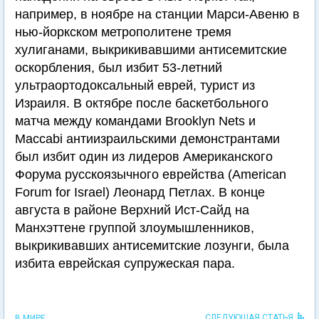
например, в ноябре на станции Марси-Авеню в
нью-йоркском метрополитене тремя
хулиганами, выкрикивавшими антисемитские
оскорбления, был избит 53-летний
ультраортодоксальный еврей, турист из
Израиля. В октябре после баскетбольного
матча между командами Brooklyn Nets и
Maccabi антиизраильскими демонстрантами
был избит один из лидеров Американского
Форума русскоязычного еврейства (American
Forum for Israel) Леонард Петлах. В конце
августа в районе Верхний Ист-Сайд на
Манхэттене группой злоумышленников,
выкрикивавших антисемитские лозунги, была
избита еврейская супружеская пара.
СЛЕДУЮЩАЯ СТАТЬЯ
В МИРЕ