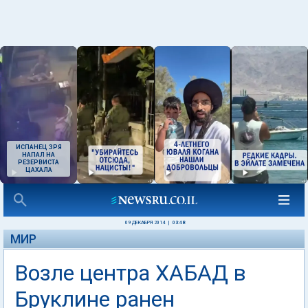
ИСПАНЕЦ ЗРЯ
НАПАЛ НА
РЕЗЕРВИСТА
ЦАХАЛА
09 ДЕКАБРЯ 2014
|
03:48
МИР
Возле центра ХАБАД в
Бруклине ранен