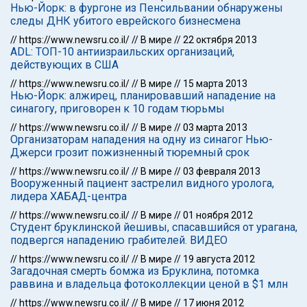
Нью-Йорк: в фургоне из Пенсильвании обнаружены
следы ДНК убитого еврейского бизнесмена
//
https://www.newsru.co.il/
//
В мире
//
22 октября 2013
ADL: ТОП-10 антиизраильских организаций,
действующих в США
//
https://www.newsru.co.il/
//
В мире
//
15 марта 2013
Нью-Йорк: алжирец, планировавший нападение на
синагогу, приговорен к 10 годам тюрьмы
//
https://www.newsru.co.il/
//
В мире
//
03 марта 2013
Организаторам нападения на одну из синагог Нью-
Джерси грозит пожизненный тюремный срок
//
https://www.newsru.co.il/
//
В мире
//
03 февраля 2013
Вооруженный пациент застрелил видного уролога,
лидера ХАБАД-центра
//
https://www.newsru.co.il/
//
В мире
//
01 ноября 2012
Студент бруклинской йешивы, спасавшийся от урагана,
подвергся нападению грабителей. ВИДЕО
//
https://www.newsru.co.il/
//
В мире
//
19 августа 2012
Загадочная смерть бомжа из Бруклина, потомка
раввина и владельца фотоколлекции ценой в $1 млн
//
https://www.newsru.co.il/
//
В мире
//
17 июня 2012