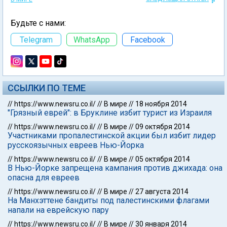
Будьте с нами:
Telegram
WhatsApp
Facebook
ССЫЛКИ ПО ТЕМЕ
//
https://www.newsru.co.il/
//
В мире
//
18 ноября 2014
"Грязный еврей": в Бруклине избит турист из Израиля
//
https://www.newsru.co.il/
//
В мире
//
09 октября 2014
Участниками пропалестинской акции был избит лидер
русскоязычных евреев Нью-Йорка
//
https://www.newsru.co.il/
//
В мире
//
05 октября 2014
В Нью-Йорке запрещена кампания против джихада: она
опасна для евреев
//
https://www.newsru.co.il/
//
В мире
//
27 августа 2014
На Манхэттене бандиты под палестинскими флагами
напали на еврейскую пару
//
https://www.newsru.co.il/
//
В мире
//
30 января 2014