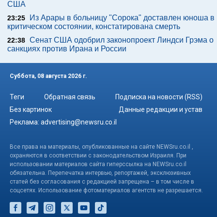
США
Из Арары в больницу "Сорока" доставлен юноша в
23:25
критическом состоянии, констатирована смерть
Сенат США одобрил законопроект Линдси Грэма о
22:38
санкциях против Ирана и России
Суббота, 08 августа 2026 г.
Теги
Обратная связь
Подписка на новости (RSS)
Без картинок
Данные редакции и устав
Реклама:
advertising@newsru.co.il
Все права на материалы, опубликованные на сайте NEWSru.co.il ,
охраняются в соответствии с законодательством Израиля. При
использовании материалов сайта гиперссылка на NEWSru.co.il
обязательна. Перепечатка интервью, репортажей, эксклюзивных
статей без согласования с редакцией запрещена – в том числе в
соцсетях. Использование фотоматериалов агентств не разрешается.