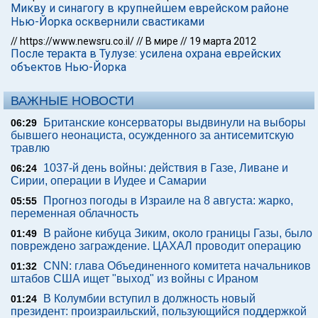
Микву и синагогу в крупнейшем еврейском районе
Нью-Йорка осквернили свастиками
//
https://www.newsru.co.il/
//
В мире
//
19 марта 2012
После теракта в Тулузе: усилена охрана еврейских
объектов Нью-Йорка
ВАЖНЫЕ НОВОСТИ
Британские консерваторы выдвинули на выборы
06:29
бывшего неонациста, осужденного за антисемитскую
травлю
1037-й день войны: действия в Газе, Ливане и
06:24
Сирии, операции в Иудее и Самарии
Прогноз погоды в Израиле на 8 августа: жарко,
05:55
переменная облачность
В районе кибуца Зиким, около границы Газы, было
01:49
повреждено заграждение. ЦАХАЛ проводит операцию
CNN: глава Объединенного комитета начальников
01:32
штабов США ищет "выход" из войны с Ираном
В Колумбии вступил в должность новый
01:24
президент: произраильский, пользующийся поддержкой