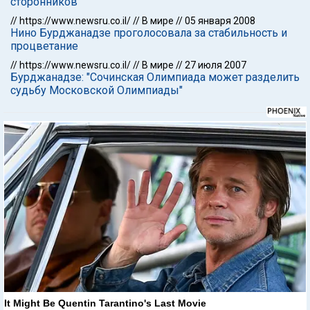
сторонников
//
https://www.newsru.co.il/
//
В мире
//
05 января 2008
Нино Бурджанадзе проголосовала за стабильность и
процветание
//
https://www.newsru.co.il/
//
В мире
//
27 июля 2007
Бурджанадзе: "Сочинская Олимпиада может разделить
судьбу Московской Олимпиады"
It Might Be Quentin Tarantino's Last Movie