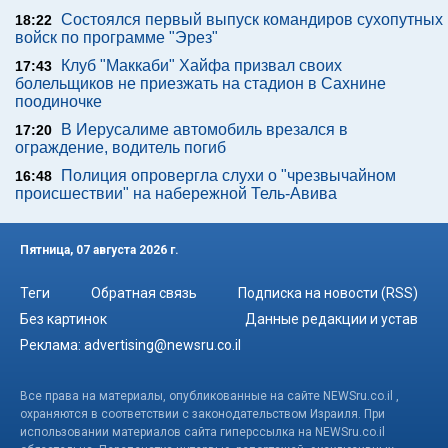
Состоялся первый выпуск командиров сухопутных
18:22
войск по программе "Эрез"
Клуб "Маккаби" Хайфа призвал своих
17:43
болельщиков не приезжать на стадион в Сахнине
поодиночке
В Иерусалиме автомобиль врезался в
17:20
ограждение, водитель погиб
Полиция опровергла слухи о "чрезвычайном
16:48
происшествии" на набережной Тель-Авива
Пятница, 07 августа 2026 г.
Теги
Обратная связь
Подписка на новости (RSS)
Без картинок
Данные редакции и устав
Реклама:
advertising@newsru.co.il
Все права на материалы, опубликованные на сайте NEWSru.co.il ,
охраняются в соответствии с законодательством Израиля. При
использовании материалов сайта гиперссылка на NEWSru.co.il