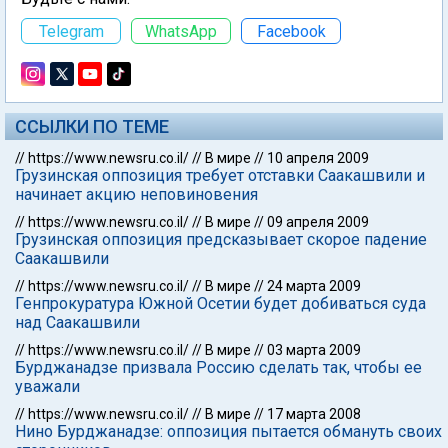
Telegram
WhatsApp
Facebook
ССЫЛКИ ПО ТЕМЕ
//
https://www.newsru.co.il/
//
В мире
//
10 апреля 2009
Грузинская оппозиция требует отставки Саакашвили и
начинает акцию неповиновения
//
https://www.newsru.co.il/
//
В мире
//
09 апреля 2009
Грузинская оппозиция предсказывает скорое падение
Саакашвили
//
https://www.newsru.co.il/
//
В мире
//
24 марта 2009
Генпрокуратура Южной Осетии будет добиваться суда
над Саакашвили
//
https://www.newsru.co.il/
//
В мире
//
03 марта 2009
Бурджанадзе призвала Россию сделать так, чтобы ее
уважали
//
https://www.newsru.co.il/
//
В мире
//
17 марта 2008
Нино Бурджанадзе: оппозиция пытается обмануть своих