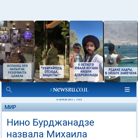
ИСПАНЕЦ ЗРЯ
НАПАЛ НА
РЕЗЕРВИСТА
ЦАХАЛА
10 АПРЕЛЯ 2009
|
17:05
МИР
Нино Бурджанадзе
назвала Михаила