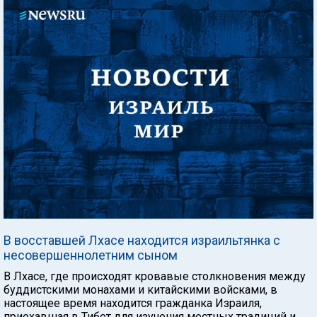
В восставшей Лхасе находится израильтянка с
несовершеннолетним сыном
В Лхасе, где происходят кровавые столкновения между
буддистскими монахами и китайскими войсками, в
настоящее время находится гражданка Израиля,
приехавшая в Тибет для изучения местных традиций и