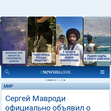
ИСПАНЕЦ ЗРЯ
НАПАЛ НА
РЕЗЕРВИСТА
ЦАХАЛА
10 ЯНВАРЯ 2011
|
10:36
МИР
Сергей Мавроди
официально объявил о