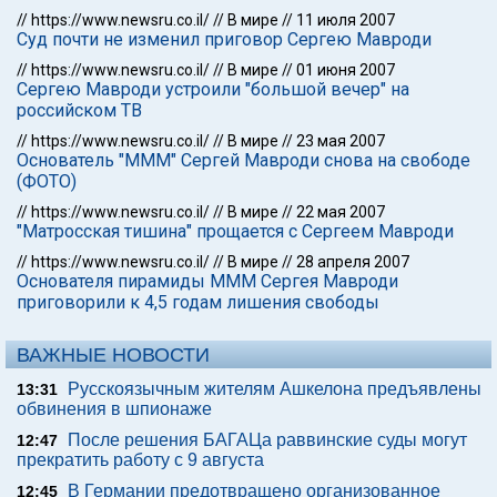
//
https://www.newsru.co.il/
//
В мире
//
11 июля 2007
Суд почти не изменил приговор Сергею Мавроди
//
https://www.newsru.co.il/
//
В мире
//
01 июня 2007
Сергею Мавроди устроили "большой вечер" на
российском ТВ
//
https://www.newsru.co.il/
//
В мире
//
23 мая 2007
Основатель "МММ" Сергей Мавроди снова на свободе
(ФОТО)
//
https://www.newsru.co.il/
//
В мире
//
22 мая 2007
"Матросская тишина" прощается с Сергеем Мавроди
//
https://www.newsru.co.il/
//
В мире
//
28 апреля 2007
Основателя пирамиды МММ Сергея Мавроди
приговорили к 4,5 годам лишения свободы
ВАЖНЫЕ НОВОСТИ
Русскоязычным жителям Ашкелона предъявлены
13:31
обвинения в шпионаже
После решения БАГАЦа раввинские суды могут
12:47
прекратить работу с 9 августа
В Германии предотвращено организованное
12:45