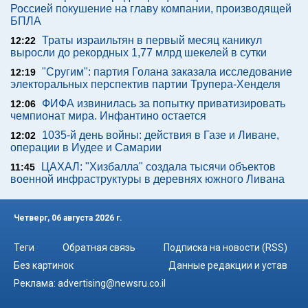
Россией покушение на главу компании, производящей
БПЛА
Траты израильтян в первый месяц каникул
12:22
выросли до рекордных 1,77 млрд шекелей в сутки
"Сругим": партия Голана заказала исследование
12:19
электоральных перспектив партии Трупера-Хенделя
ФИФА извинилась за попытку приватизировать
12:06
чемпионат мира. Инфантино остается
1035-й день войны: действия в Газе и Ливане,
12:02
операции в Иудее и Самарии
ЦАХАЛ: "Хизбалла" создала тысячи объектов
11:45
военной инфраструктуры в деревнях южного Ливана
Четверг, 06 августа 2026 г.
Теги
Обратная связь
Подписка на новости (RSS)
Без картинок
Данные редакции и устав
Реклама:
advertising@newsru.co.il