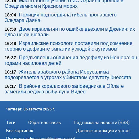
Масштабные учения ВМС Израиля прошли в
18:19
Средиземном и Красном морях
Полиция подтвердила гибель пропавшего
18:04
Эльдара Даяна
Двое израильтян по ошибке въехали в Дженин: их
16:59
едва не линчевали
Израильские психологи поставили под сомнение
16:48
теорию о дефиците эмпатии у людей с аутизмом
Предъявлены обвинения педофилу из Нешера: он
16:37
годами насиловал детей
Житель арабского района Иерусалима
16:17
подозревается в угрозах убийством депутату Кнессета
В районе кораллового заповедника в Эйлате
16:17
заметили редкую рыбу-луну. Видео
Четверг, 06 августа 2026 г.
Теги
Обратная связь
Подписка на новости (RSS)
Без картинок
Данные редакции и устав
Реклама:
advertising@newsru.co.il