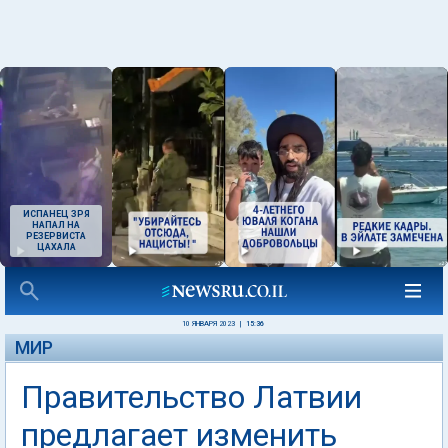
ИСПАНЕЦ ЗРЯ
НАПАЛ НА
РЕЗЕРВИСТА
ЦАХАЛА
10 ЯНВАРЯ 2023
|
15:36
МИР
Правительство Латвии
предлагает изменить