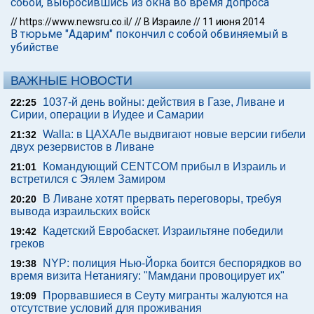
собой, выбросившись из окна во время допроса
//
https://www.newsru.co.il/
//
В Израиле
//
11 июня 2014
В тюрьме "Адарим" покончил с собой обвиняемый в
убийстве
ВАЖНЫЕ НОВОСТИ
1037-й день войны: действия в Газе, Ливане и
22:25
Сирии, операции в Иудее и Самарии
Walla: в ЦАХАЛе выдвигают новые версии гибели
21:32
двух резервистов в Ливане
Командующий CENTCOM прибыл в Израиль и
21:01
встретился с Эялем Замиром
В Ливане хотят прервать переговоры, требуя
20:20
вывода израильских войск
Кадетский Евробаскет. Израильтяне победили
19:42
греков
NYP: полиция Нью-Йорка боится беспорядков во
19:38
время визита Нетаниягу: "Мамдани провоцирует их"
Прорвавшиеся в Сеуту мигранты жалуются на
19:09
отсутствие условий для проживания