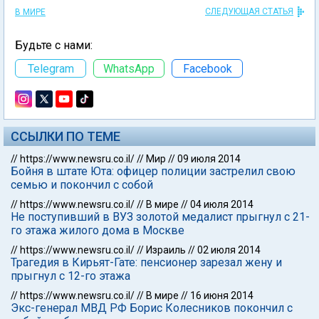
СЛЕДУЮЩАЯ СТАТЬЯ
В МИРЕ
Будьте с нами:
Telegram
WhatsApp
Facebook
ССЫЛКИ ПО ТЕМЕ
//
https://www.newsru.co.il/
//
Мир
//
09 июля 2014
Бойня в штате Юта: офицер полиции застрелил свою
семью и покончил с собой
//
https://www.newsru.co.il/
//
В мире
//
04 июля 2014
Не поступивший в ВУЗ золотой медалист прыгнул с 21-
го этажа жилого дома в Москве
//
https://www.newsru.co.il/
//
Израиль
//
02 июля 2014
Трагедия в Кирьят-Гате: пенсионер зарезал жену и
прыгнул с 12-го этажа
//
https://www.newsru.co.il/
//
В мире
//
16 июня 2014
Экс-генерал МВД РФ Борис Колесников покончил с