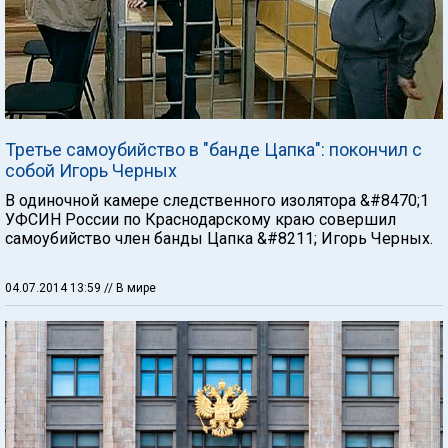
Третье самоубийство в "банде Цапка": покончил с
собой Игорь Черных
В одиночной камере следственного изолятора &#8470;1
УФСИН России по Краснодарскому краю совершил
самоубийство член банды Цапка &#8211; Игорь Черных.
04.07.2014 13:59
// В мире