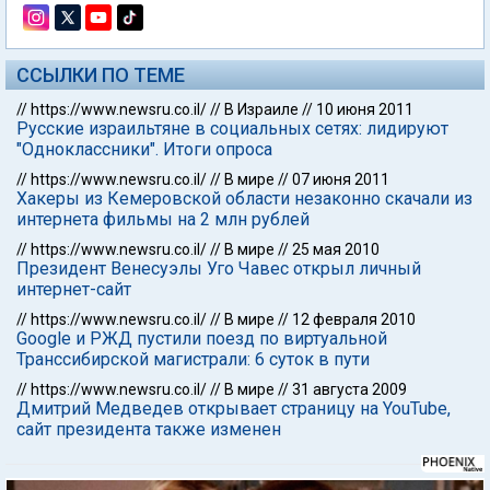
ССЫЛКИ ПО ТЕМЕ
//
https://www.newsru.co.il/
//
В Израиле
//
10 июня 2011
Русские израильтяне в социальных сетях: лидируют
"Одноклассники". Итоги опроса
//
https://www.newsru.co.il/
//
В мире
//
07 июня 2011
Хакеры из Кемеровской области незаконно скачали из
интернета фильмы на 2 млн рублей
//
https://www.newsru.co.il/
//
В мире
//
25 мая 2010
Президент Венесуэлы Уго Чавес открыл личный
интернет-сайт
//
https://www.newsru.co.il/
//
В мире
//
12 февраля 2010
Google и РЖД пустили поезд по виртуальной
Транссибирской магистрали: 6 суток в пути
//
https://www.newsru.co.il/
//
В мире
//
31 августа 2009
Дмитрий Медведев открывает страницу на YouTube,
сайт президента также изменен