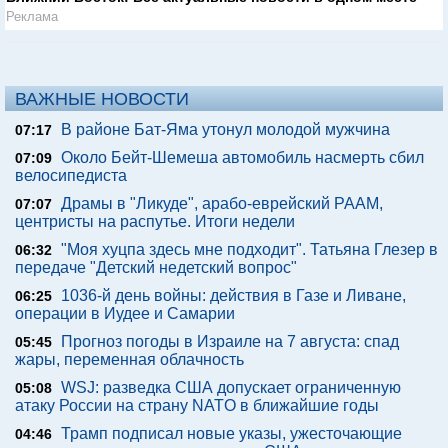
Реклама
ВАЖНЫЕ НОВОСТИ
В районе Бат-Яма утонул молодой мужчина
07:17
Около Бейт-Шемеша автомобиль насмерть сбил
07:09
велосипедиста
Драмы в "Ликуде", арабо-еврейский РААМ,
07:07
центристы на распутье. Итоги недели
"Моя хуцпа здесь мне подходит". Татьяна Глезер в
06:32
передаче "Детский недетский вопрос"
1036-й день войны: действия в Газе и Ливане,
06:25
операции в Иудее и Самарии
Прогноз погоды в Израиле на 7 августа: спад
05:45
жары, переменная облачность
WSJ: разведка США допускает ограниченную
05:08
атаку России на страну NATO в ближайшие годы
Трамп подписал новые указы, ужесточающие
04:46