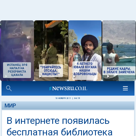
ИСПАНЕЦ ЗРЯ
НАПАЛ НА
РЕЗЕРВИСТА
ЦАХАЛА
10 НОЯБРЯ 2011
|
04:19
МИР
В интернете появилась
бесплатная библиотека