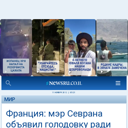
ИСПАНЕЦ ЗРЯ
НАПАЛ НА
РЕЗЕРВИСТА
ЦАХАЛА
11 НОЯБРЯ 2012
|
05:21
МИР
Франция: мэр Севрана
объявил голодовку ради