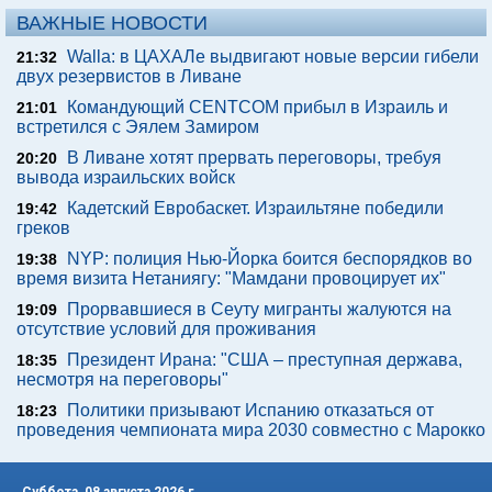
ВАЖНЫЕ НОВОСТИ
Walla: в ЦАХАЛе выдвигают новые версии гибели
21:32
двух резервистов в Ливане
Командующий CENTCOM прибыл в Израиль и
21:01
встретился с Эялем Замиром
В Ливане хотят прервать переговоры, требуя
20:20
вывода израильских войск
Кадетский Евробаскет. Израильтяне победили
19:42
греков
NYP: полиция Нью-Йорка боится беспорядков во
19:38
время визита Нетаниягу: "Мамдани провоцирует их"
Прорвавшиеся в Сеуту мигранты жалуются на
19:09
отсутствие условий для проживания
Президент Ирана: "США – преступная держава,
18:35
несмотря на переговоры"
Политики призывают Испанию отказаться от
18:23
проведения чемпионата мира 2030 совместно с Марокко