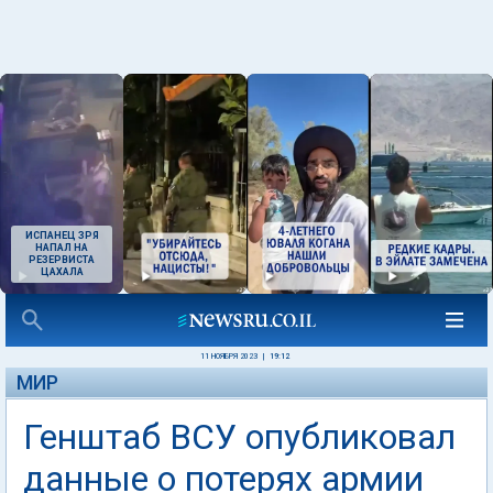
ИСПАНЕЦ ЗРЯ
НАПАЛ НА
РЕЗЕРВИСТА
ЦАХАЛА
11 НОЯБРЯ 2023
|
19:12
МИР
Генштаб ВСУ опубликовал
данные о потерях армии