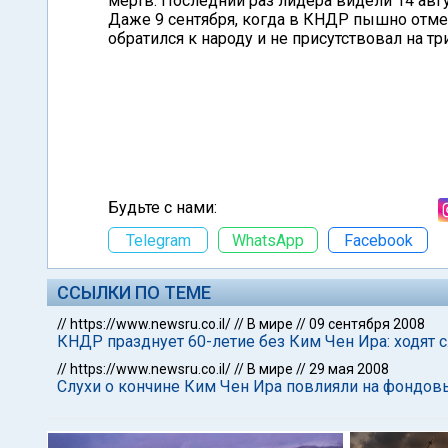
мертв. Последний раз лидера видели 14 авгу
Даже 9 сентября, когда в КНДР пышно отме
обратился к народу и не присутствовал на т
Будьте с нами:
Telegram
WhatsApp
Facebook
ССЫЛКИ ПО ТЕМЕ
//
https://www.newsru.co.il/
//
В мире
//
09 сентября 2008
КНДР празднует 60-летие без Ким Чен Ира: ходят с
//
https://www.newsru.co.il/
//
В мире
//
29 мая 2008
Слухи о кончине Ким Чен Ира повлияли на фондов