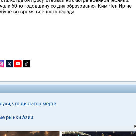
ста, когда он присутствовал на смотре военной техники.
чали 60-ю годовщину со дня образования, Ким Чен Ир не
рибуне во время военного парада.
лухи, что диктатор мертв
ые рынки Азии