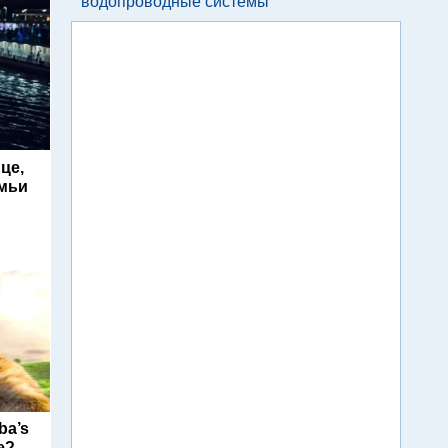
водопроводные системы
це,
емьи
ba’s
e?