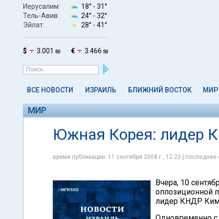
Иерусалим:
18° -
31°
Тель-Авив:
24° -
32°
Эйлат:
28° -
41°
$
3.001 ₪
€
3.466 ₪
ВСЕ НОВОСТИ
ИЗРАИЛЬ
БЛИЖНИЙ ВОСТОК
МИР
МИР
Южная Корея: лидер К
время публикации: 11 сентября 2008 г., 12:23 | последнее 
Вчера, 10 сентяб
оппозиционной п
лидер КНДР Ким 
Одновременно с 