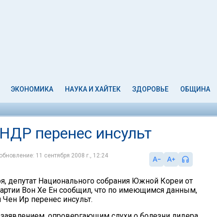
ЭКОНОМИКА
НАУКА И ХАЙТЕК
ЗДОРОВЬЕ
ОБЩИНА
НДР перенес инсульт
обновление: 11 сентября 2008 г., 12:24
ря, депутат Национального собрания Южной Кореи от
артии Вон Хе Ен сообщил, что по имеющимся данным,
Чен Ир перенес инсульт.
заявлением, опровергающим слухи о болезни лидера,