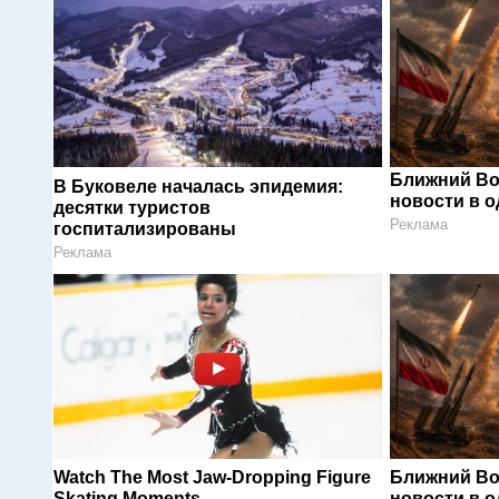
Ближний Во
В Буковеле началась эпидемия:
новости в 
десятки туристов
Реклама
госпитализированы
Реклама
Watch The Most Jaw‑Dropping Figure
Ближний Во
Skating Moments
новости в 