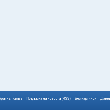
братная связь
Подписка на новости (RSS)
Без картинок
Данны