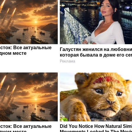
сток: Все актуальные
Галустян женился на любовни
одном месте
которая бывала в доме его с
Реклама
сток: Все актуальные
Did You Notice How Natural Sim
одном месте
Movements Looked In The Movi