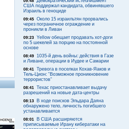
Демократический истеблишмент
09:48
США поддержал кандидата, обвинявшего
Израиль в геноциде
Около 15 израильтян прорвались
09:45
через пограничное ограждение и
проникли в Ливан
Yellow обещает продавать хот-доги
09:23
по 5 шекелей за порцию на постоянной
основе
1035-й день войны: действия в Газе
08:49
и Ливане, операции в Иудее и Самарии
Тревога в поселках Кохав-Яаков и
08:41
Тель-Цион: "Возможное проникновение
террористов"
Техас приостанавливает выдачу
08:41
разрешений на новые дата-центры
В ходе поисков Эльдара Даяна
08:13
обнаружено тело, личность погибшего
устанавливается
В США расширяются
08:01
приписываемые Ирану кибератаки на