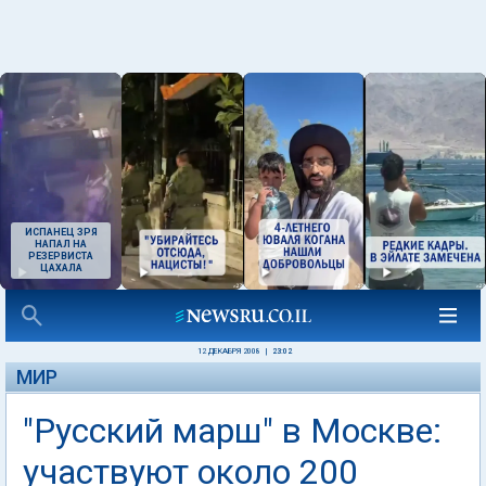
ИСПАНЕЦ ЗРЯ
НАПАЛ НА
РЕЗЕРВИСТА
ЦАХАЛА
12 ДЕКАБРЯ 2008
|
23:02
МИР
"Русский марш" в Москве:
участвуют около 200