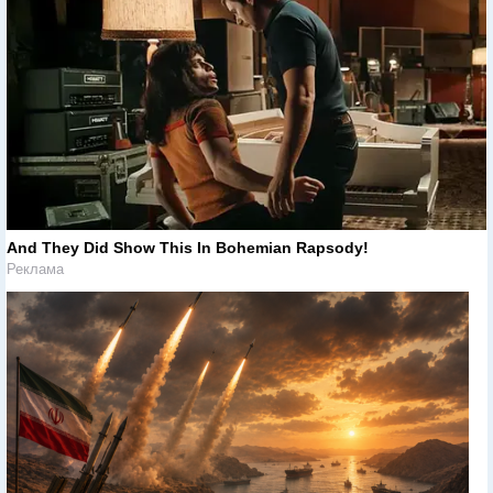
And They Did Show This In Bohemian Rapsody!
Реклама