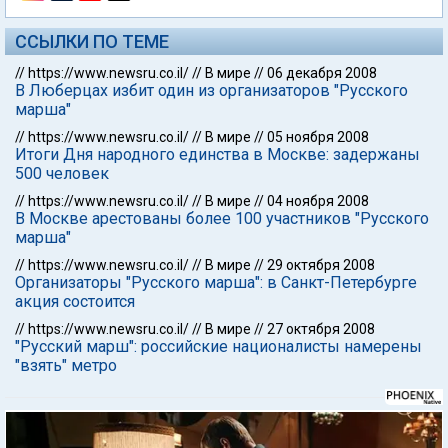
ССЫЛКИ ПО ТЕМЕ
//
https://www.newsru.co.il/
//
В мире
//
06 декабря 2008
В Люберцах избит один из организаторов "Русского
марша"
//
https://www.newsru.co.il/
//
В мире
//
05 ноября 2008
Итоги Дня народного единства в Москве: задержаны
500 человек
//
https://www.newsru.co.il/
//
В мире
//
04 ноября 2008
В Москве арестованы более 100 участников "Русского
марша"
//
https://www.newsru.co.il/
//
В мире
//
29 октября 2008
Организаторы "Русского марша": в Санкт-Петербурге
акция состоится
//
https://www.newsru.co.il/
//
В мире
//
27 октября 2008
"Русский марш": российские националисты намерены
"взять" метро