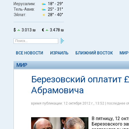
Иерусалим:
18° -
29°
Тель-Авив:
25° -
31°
Эйлат:
28° -
40°
$
3.013 ₪
€
3.478 ₪
ВСЕ НОВОСТИ
ИЗРАИЛЬ
БЛИЖНИЙ ВОСТОК
МИР
МИР
Березовский оплатит 
Абрамовича
время публикации: 12 октября 2012 г., 13:52 | последнее о
В пятницу, 12 ок
Березовского за