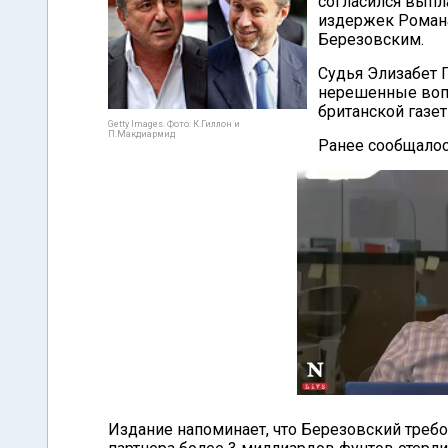
согласился выпл
издержек Романа
Березовским.
Судья Элизабет Г
нерешенные вопр
британской газе
Getty Images. Фото: К.Гиллон и
П.Макдиармид
Ранее сообщалось
Издание напоминает, что Березовский требо