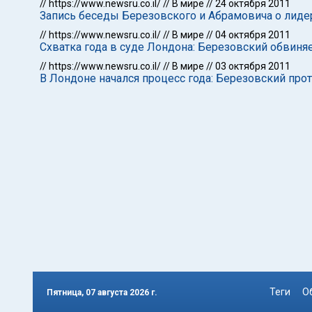
//
https://www.newsru.co.il/
//
В мире
//
24 октября 2011
Запись беседы Березовского и Абрамовича о лиде
//
https://www.newsru.co.il/
//
В мире
//
04 октября 2011
Схватка года в суде Лондона: Березовский обвиня
//
https://www.newsru.co.il/
//
В мире
//
03 октября 2011
В Лондоне начался процесс года: Березовский про
Теги
О
Пятница, 07 августа 2026 г.