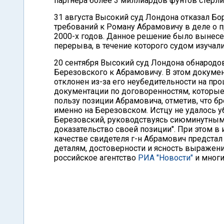
партнера более 3 миллиардов фунтов стерли
31 августа Высокий суд Лондона отказал Б
требований к Роману Абрамовичу в деле о п
2000-х годов. Данное решение было вынесе
перерыва, в течение которого судом изучал
20 сентября Высокий суд Лондона обнародо
Березовского к Абрамовичу. В этом докумен
отклонен из-за его неубедительности на про
документации по договоренностям, которые
пользу позиции Абрамовича, отметив, что 
именно на Березовском. Истцу не удалось уб
Березовский, руководствуясь сиюминутными 
доказательство своей позиции". При этом в
качестве свидетеля г-н Абрамович предстал
деталям, достоверности и ясность выражени
российское агентство
РИА "Новости"
и многи