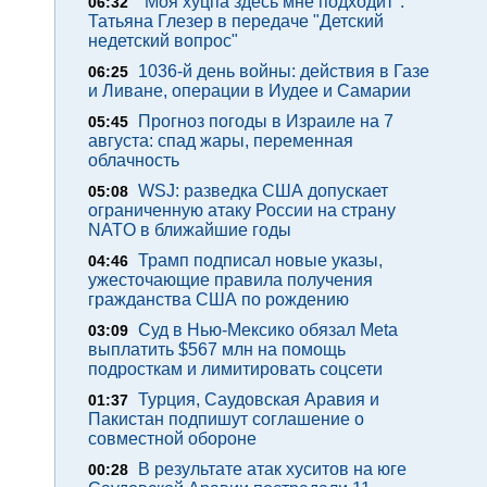
"Моя хуцпа здесь мне подходит".
06:32
Татьяна Глезер в передаче "Детский
недетский вопрос"
1036-й день войны: действия в Газе
06:25
и Ливане, операции в Иудее и Самарии
Прогноз погоды в Израиле на 7
05:45
августа: спад жары, переменная
облачность
WSJ: разведка США допускает
05:08
ограниченную атаку России на страну
NATO в ближайшие годы
Трамп подписал новые указы,
04:46
ужесточающие правила получения
гражданства США по рождению
Суд в Нью-Мексико обязал Meta
03:09
выплатить $567 млн на помощь
подросткам и лимитировать соцсети
Турция, Саудовская Аравия и
01:37
Пакистан подпишут соглашение о
совместной обороне
В результате атак хуситов на юге
00:28