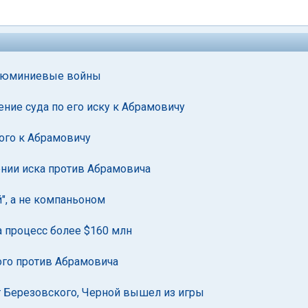
 алюминиевые войны
ние суда по его иску к Абрамовичу
ого к Абрамовичу
нии иска против Абрамовича
", а не компаньоном
а процесс более $160 млн
ого против Абрамовича
ит Березовского, Черной вышел из игры