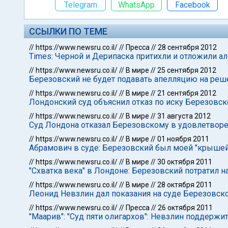
Telegram
WhatsApp
Facebook
ССЫЛКИ ПО ТЕМЕ
//
https://www.newsru.co.il/
//
Пресса
//
28 сентября 2012
Times: Черной и Дерипаска притихли и отложили
//
https://www.newsru.co.il/
//
В мире
//
25 сентября 2012
Березовский не будет подавать апелляцию на реше
//
https://www.newsru.co.il/
//
В мире
//
21 сентября 2012
Лондонский суд объяснил отказ по иску Березовск
//
https://www.newsru.co.il/
//
В мире
//
31 августа 2012
Суд Лондона отказал Березовскому в удовлетворе
//
https://www.newsru.co.il/
//
В мире
//
01 ноября 2011
Абрамович в суде: Березовский был моей "крышей
//
https://www.newsru.co.il/
//
В мире
//
30 октября 2011
"Схватка века" в Лондоне: Березовский потратил н
//
https://www.newsru.co.il/
//
В мире
//
28 октября 2011
Леонид Невзлин дал показания на суде Березовск
//
https://www.newsru.co.il/
//
Пресса
//
26 октября 2011
"Mаaрив": "Суд пяти олигархов": Невзлин поддерж