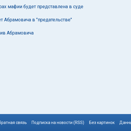
рах мафии будет представлена в суде
ет Абрамовича в "предательстве"
тив Абрамовича
братная связь
Подписка на новости (RSS)
Без картинок
Данны