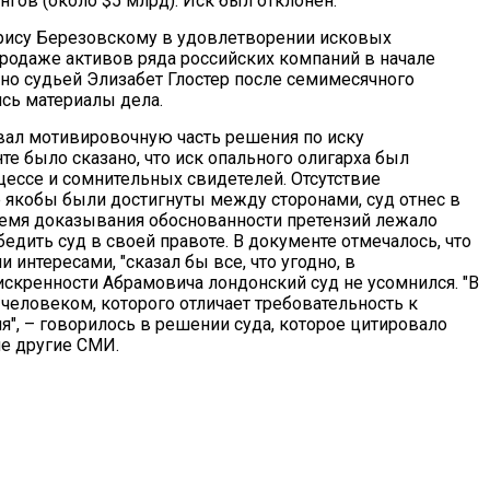
нгов (около $5 млрд). Иск был отклонен.
орису Березовскому в удовлетворении исковых
родаже активов ряда российских компаний в начале
но судьей Элизабет Глостер после семимесячного
ись материалы дела.
вал мотивировочную часть решения по иску
те было сказано, что иск опального олигарха был
цессе и сомнительных свидетелей. Отсутствие
 якобы были достигнуты между сторонами, суд отнес в
бремя доказывания обоснованности претензий лежало
едить суд в своей правоте. В документе отмечалось, что
интересами, "сказал бы все, что угодно, в
 искренности Абрамовича лондонский суд не усомнился. "В
 человеком, которого отличает требовательность к
я", – говорилось в решении суда, которое цитировало
е другие СМИ.