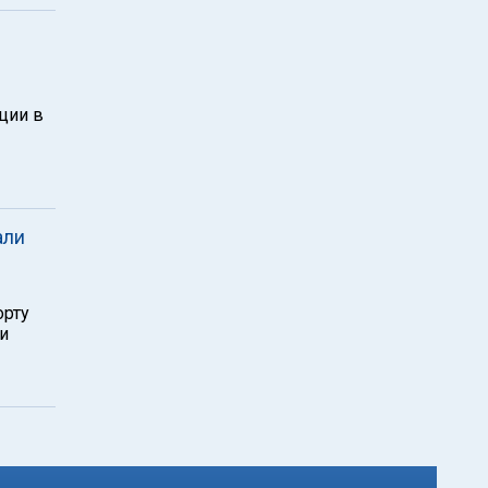
ции в
али
орту
и