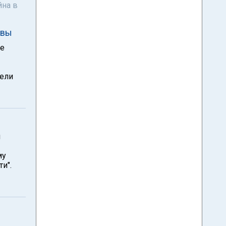
йна в
твы
ое
бели
й
му
и".