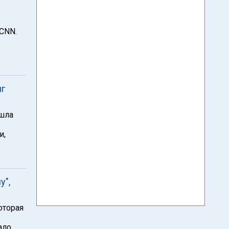
CNN.
нг
ошла
и,
у",
оторая
ало