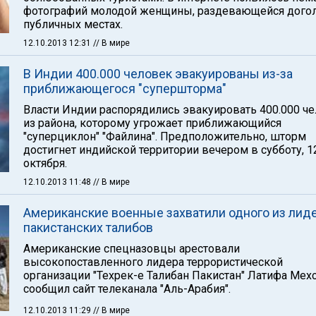
фотографий молодой женщины, раздевающейся догол
публичных местах.
12.10.2013 12:31
// В мире
В Индии 400.000 человек эвакуированы из-за
приближающегося "супершторма"
Власти Индии распорядились эвакуировать 400.000 ч
из района, которому угрожает приближающийся
"суперциклон" "Файлина". Предположительно, шторм
достигнет индийской территории вечером в субботу, 1
октября.
12.10.2013 11:48
// В мире
Американские военные захватили одного из лид
пакистанских талибов
Американские спецназовцы арестовали
высокопоставленного лидера террористической
организации "Техрек-е Талибан Пакистан" Латифа Мехс
сообщил сайт телеканала "Аль-Арабия".
12.10.2013 11:29
// В мире