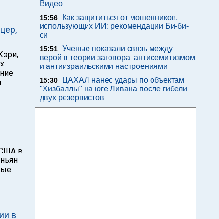
Видео
Как защититься от мошенников,
15:56
использующих ИИ: рекомендации Би-би-
цер,
си
Ученые показали связь между
15:51
Кэри,
верой в теории заговора, антисемитизмом
ех
и антиизраильскими настроениями
ение
ЦАХАЛ нанес удары по объектам
15:30
м
"Хизбаллы" на юге Ливана после гибели
двух резервистов
 США в
еньян
ные
ии в