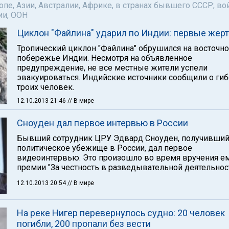
пе, Азии, Австралии, Африке, в странах бывшего СССР; во
ии, ООН
Циклон "Файлина" ударил по Индии: первые жер
Тропический циклон "Файлина" обрушился на восточн
побережье Индии. Несмотря на объявленное
предупреждение, не все местные жители успели
эвакуироваться. Индийские источники сообщили о ги
троих человек.
12.10.2013 21:46
// В мире
Сноуден дал первое интервью в России
Бывший сотрудник ЦРУ Эдвард Сноуден, получивши
политическое убежище в России, дал первое
видеоинтервью. Это произошло во время вручения е
премии "За честность в разведывательной деятельност
12.10.2013 20:54
// В мире
На реке Нигер перевернулось судно: 20 человек
погибли, 200 пропали без вести