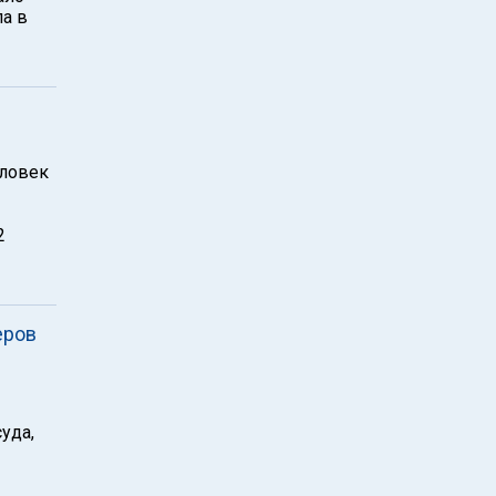
а в
еловек
2
еров
уда,