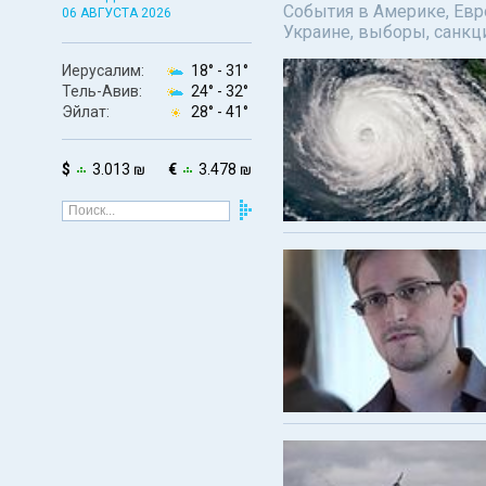
События в Америке, Евро
06 АВГУСТА 2026
Украине, выборы, санкц
Иерусалим:
18° -
31°
Тель-Авив:
24° -
32°
Эйлат:
28° -
41°
$
3.013 ₪
€
3.478 ₪