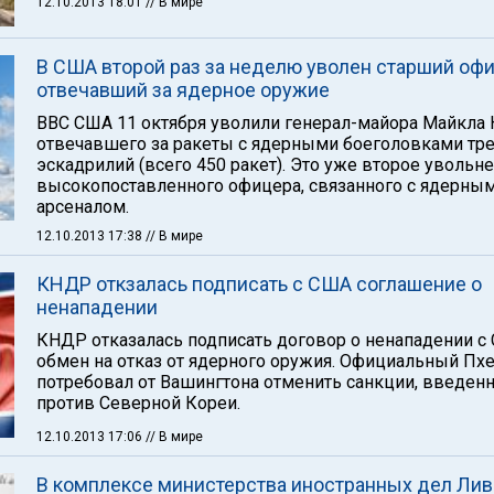
12.10.2013 18:01
// В мире
В США второй раз за неделю уволен старший офи
отвечавший за ядерное оружие
ВВС США 11 октября уволили генерал-майора Майкла 
отвечавшего за ракеты с ядерными боеголовками тр
эскадрилий (всего 450 ракет). Это уже второе увольн
высокопоставленного офицера, связанного с ядерны
арсеналом.
12.10.2013 17:38
// В мире
КНДР откзалась подписать с США соглашение о
ненападении
КНДР отказалась подписать договор о ненападении с
обмен на отказ от ядерного оружия. Официальный Пх
потребовал от Вашингтона отменить санкции, введен
против Северной Кореи.
12.10.2013 17:06
// В мире
В комплексе министерства иностранных дел Лив