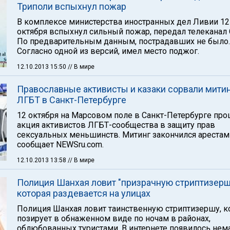
Триполи вспыхнул пожар
В комплексе министерства иностранных дел Ливии 12
октября вспыхнул сильный пожар, передал телеканал 
По предварительным данным, пострадавших не было.
Согласно одной из версий, имел место поджог.
12.10.2013 15:50
// В мире
Православные активисты и казаки сорвали мити
ЛГБТ в Санкт-Петербурге
12 октября на Марсовом поле в Санкт-Петербурге пр
акция активистов ЛГБТ-сообщества в защиту прав
сексуальных меньшинств. Митинг закончился арестам
сообщает NEWSru.com.
12.10.2013 13:58
// В мире
Полиция Шанхая ловит "призрачную стриптизерш
которая раздевается на улицах
Полиция Шанхая ловит таинственную стриптизершу, к
позирует в обнаженном виде по ночам в районах,
облюбованных туристами. В интернете появилось нем