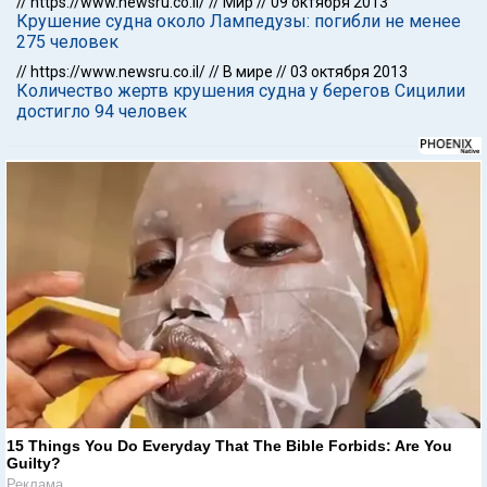
//
https://www.newsru.co.il/
//
Мир
//
09 октября 2013
Крушение судна около Лампедузы: погибли не менее
275 человек
//
https://www.newsru.co.il/
//
В мире
//
03 октября 2013
Количество жертв крушения судна у берегов Сицилии
достигло 94 человек
15 Things You Do Everyday That The Bible Forbids: Are You
Guilty?
Реклама