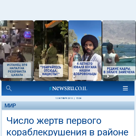
ИСПАНЕЦ ЗРЯ
НАПАЛ НА
РЕЗЕРВИСТА
ЦАХАЛА
12 ОКТЯБРЯ 2013
|
15:34
МИР
Число жертв первого
кораблекрушения в районе