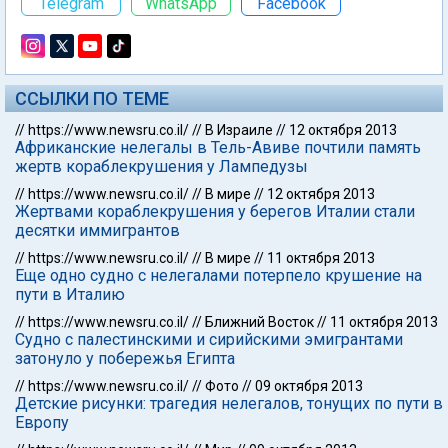
Telegram
WhatsApp
Facebook
ССЫЛКИ ПО ТЕМЕ
//
https://www.newsru.co.il/
//
В Израиле
//
12 октября 2013
Африканские нелегалы в Тель-Авиве почтили память
жертв кораблекрушения у Лампедузы
//
https://www.newsru.co.il/
//
В мире
//
12 октября 2013
Жертвами кораблекрушения у берегов Италии стали
десятки иммигрантов
//
https://www.newsru.co.il/
//
В мире
//
11 октября 2013
Еще одно судно с нелегалами потерпело крушение на
пути в Италию
//
https://www.newsru.co.il/
//
Ближний Восток
//
11 октября 2013
Судно с палестинскими и сирийскими эмигрантами
затонуло у побережья Египта
//
https://www.newsru.co.il/
//
Фото
//
09 октября 2013
Детские рисунки: трагедия нелегалов, тонущих по пути в
Европу