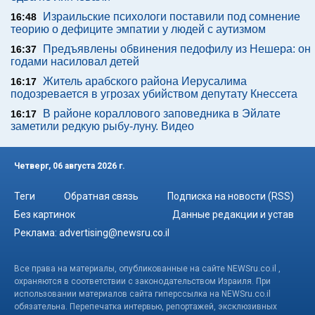
Израильские психологи поставили под сомнение
16:48
теорию о дефиците эмпатии у людей с аутизмом
Предъявлены обвинения педофилу из Нешера: он
16:37
годами насиловал детей
Житель арабского района Иерусалима
16:17
подозревается в угрозах убийством депутату Кнессета
В районе кораллового заповедника в Эйлате
16:17
заметили редкую рыбу-луну. Видео
Четверг, 06 августа 2026 г.
Теги
Обратная связь
Подписка на новости (RSS)
Без картинок
Данные редакции и устав
Реклама:
advertising@newsru.co.il
Все права на материалы, опубликованные на сайте NEWSru.co.il ,
охраняются в соответствии с законодательством Израиля. При
использовании материалов сайта гиперссылка на NEWSru.co.il
обязательна. Перепечатка интервью, репортажей, эксклюзивных