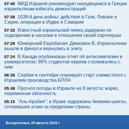
МИД Израиля рекомендует находящимся в Греции
07:40
израильтянам избегать демонстраций
1038-й день войны: действия в Газе, Ливане и
07:38
Сирии, операции в Иудее и Самарии
Известный израильский певец задержан по
07:33
подозрению в насилии в отношении своей партнерши
Юниорский Евробаскет. Дивизион В. Израильтянки
07:29
вышли в финал и вернулись в элиту
В Канаде опубликован отчет об антисемитизме в
07:24
университетах: 96% студентов-евреев сталкивались с
ним
Сербия в сентябре планирует старт совместного с
06:38
Израилем производства БПЛА
Прогноз погоды в Израиле на 9 августа: жарко,
05:48
переменная облачность
"Аль-Арабия": в Ираке задержаны боевики-шииты,
05:15
готовившие атаки за пределами страны
Воскресенье, 09 августа 2026 г.