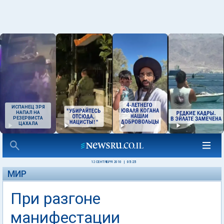
ИСПАНЕЦ ЗРЯ
НАПАЛ НА
РЕЗЕРВИСТА
ЦАХАЛА
12 СЕНТЯБРЯ 2010
|
05:25
МИР
При разгоне
манифестации