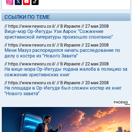
ССЫЛКИ ПО ТЕМЕ
//
https://www.newsru.co.il/
//
В Израиле
//
27 мая 2008
Вице-мэр Ор-Йегуды Узи Аарон: "Сожжение
христианской литературы произошло спонтанно"
//
https://www.newsru.co.il/
//
В Израиле
//
22 мая 2008
Мени Мазуз распорядился начать расследование по
делу о костре из "Нового Завета"
//
https://www.newsru.co.il/
//
В Израиле
//
22 мая 2008
На вице-мэра Ор-Иегуды подана жалоба в полицию за
сожжение христианских книг
//
https://www.newsru.co.il/
//
В Израиле
//
20 мая 2008
На площади в Ор-Иегуде был сложен костер из книг
"Нового завета"