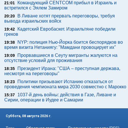
Командующий CENTCOM прибыл в Израиль и
21:01
встретился с Эялем Замиром
В Ливане хотят прервать переговоры, требуя
20:20
вывода израильских войск
Кадетский Евробаскет. Израильтяне победили
19:42
греков
NYP: полиция Нью-Йорка боится беспорядков во
19:38
время визита Нетаниягу: "Мамдани провоцирует их"
Прорвавшиеся в Сеуту мигранты жалуются на
19:09
отсутствие условий для проживания
Президент Ирана: "США – преступная держава,
18:35
несмотря на переговоры"
Политики призывают Испанию отказаться от
18:23
проведения чемпионата мира 2030 совместно с Марокко
1037-й день войны: действия в Газе, Ливане и
15:37
Сирии, операции в Иудее и Самарии
Суббота, 08 августа 2026 г.