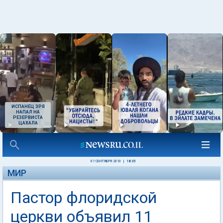
ИСПАНЕЦ ЗРЯ
НАПАЛ НА
РЕЗЕРВИСТА
ЦАХАЛА
07 СЕНТЯБРЯ 2010
|
18:35
МИР
Пастор флоридской
церкви объявил 11