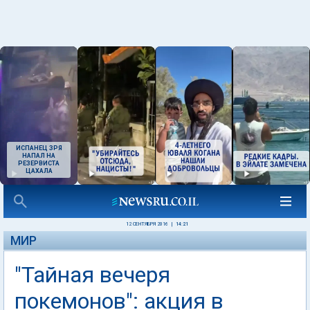
ИСПАНЕЦ ЗРЯ
НАПАЛ НА
РЕЗЕРВИСТА
ЦАХАЛА
12 СЕНТЯБРЯ 2016
|
14:21
МИР
"Тайная вечеря
покемонов": акция в