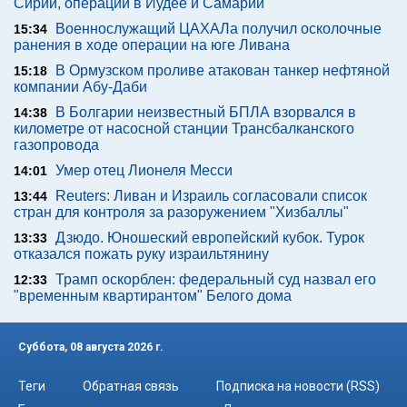
Сирии, операции в Иудее и Самарии
Военнослужащий ЦАХАЛа получил осколочные
15:34
ранения в ходе операции на юге Ливана
В Ормузском проливе атакован танкер нефтяной
15:18
компании Абу-Даби
В Болгарии неизвестный БПЛА взорвался в
14:38
километре от насосной станции Трансбалканского
газопровода
Умер отец Лионеля Месси
14:01
Reuters: Ливан и Израиль согласовали список
13:44
стран для контроля за разоружением "Хизбаллы"
Дзюдо. Юношеский европейский кубок. Турок
13:33
отказался пожать руку израильтянину
Трамп оскорблен: федеральный суд назвал его
12:33
"временным квартирантом" Белого дома
Суббота, 08 августа 2026 г.
Теги
Обратная связь
Подписка на новости (RSS)