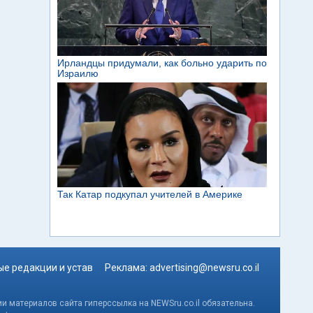
е редакции и устав
Реклама:
advertising@newsru.co.il
и материалов сайта гиперссылка на NEWSru.co.il обязательна.