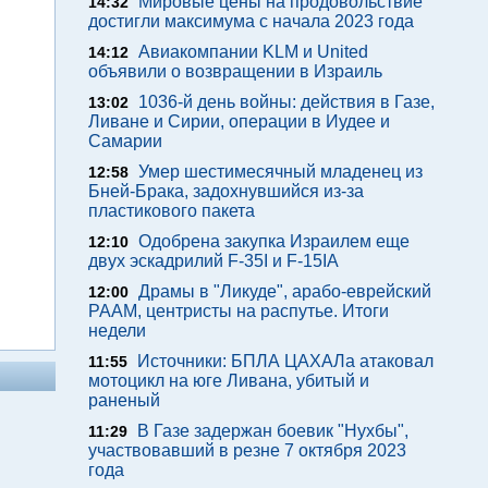
Мировые цены на продовольствие
14:32
достигли максимума с начала 2023 года
Авиакомпании KLM и United
14:12
объявили о возвращении в Израиль
1036-й день войны: действия в Газе,
13:02
Ливане и Сирии, операции в Иудее и
Самарии
Умер шестимесячный младенец из
12:58
Бней-Брака, задохнувшийся из-за
пластикового пакета
Одобрена закупка Израилем еще
12:10
двух эскадрилий F-35I и F-15IA
Драмы в "Ликуде", арабо-еврейский
12:00
РААМ, центристы на распутье. Итоги
недели
Источники: БПЛА ЦАХАЛа атаковал
11:55
мотоцикл на юге Ливана, убитый и
раненый
В Газе задержан боевик "Нухбы",
11:29
участвовавший в резне 7 октября 2023
года