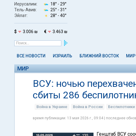
Иерусалим:
18° -
29°
Тель-Авив:
25° -
31°
Эйлат:
28° -
40°
$
3.006 ₪
€
3.463 ₪
ВСЕ НОВОСТИ
ИЗРАИЛЬ
БЛИЖНИЙ ВОСТОК
МИР
МИР
ВСУ: ночью перехваче
сбиты 286 беспилотни
Война в Украине
Война в России
Беспилотники
время публикации: 13 мая 2026 г., 09:04 | последнее обнов
Генштаб ВСУ соо