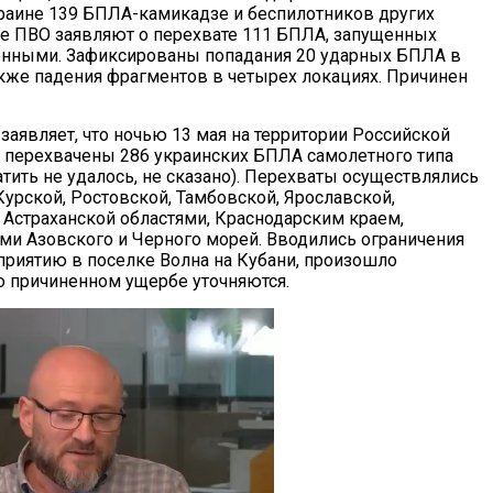
раине 139 БПЛА-камикадзе и беспилотников других
ие ПВО заявляют о перехвате 111 БПЛА, запущенных
енными. Зафиксированы попадания 20 ударных БПЛА в
также падения фрагментов в четырех локациях. Причинен
аявляет, что ночью 13 мая на территории Российской
перехвачены 286 украинских БПЛА самолетного типа
тить не удалось, не сказано). Перехваты осуществлялись
Курской, Ростовской, Тамбовской, Ярославской,
, Астраханской областями, Краснодарским краем,
ми Азовского и Черного морей. Вводились ограничения
приятию в поселке Волна на Кубани, произошло
о причиненном ущербе уточняются.