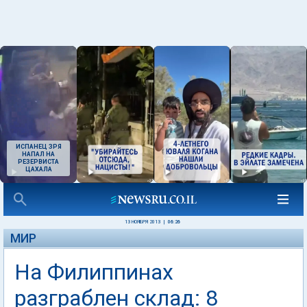
ИСПАНЕЦ ЗРЯ
НАПАЛ НА
РЕЗЕРВИСТА
ЦАХАЛА
13 НОЯБРЯ 2013
|
06:26
МИР
На Филиппинах
разграблен склад: 8