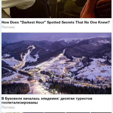
How Does "Darkest Hour" Spotted Secrets That No One Knew?
Реклама
В Буковеле началась эпидемия: десятки туристов
госпитализированы
Реклама