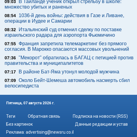
В Таиланде ученик открыл стрельбу в школе:
09:03
множество убитых и раненых
1036-й день войны: действия в Газе и Ливане,
08:54
операции в Иудее и Самарии
Итальянский суд отменил сделку по поставке
08:32
израильского радара для аэропорта Фьюмичино
Франция запретила телемаркетинг без прямого
07:55
согласия. В Марокко опасаются массовых увольнений
"Мекорот" обратилась в БАГАЦ с петицией против
07:36
правительства и муниципалитетов
В районе Бат-Яма утонул молодой мужчина
07:17
Около Бейт-Шемеша автомобиль насмерть сбил
07:09
велосипедиста
Пятница, 07 августа 2026 г.
Теги
Обратная связь
Подписка на новости (RSS)
Без картинок
Данные редакции и устав
Реклама:
advertising@newsru.co.il