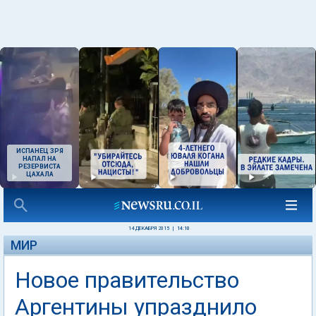
ИСПАНЕЦ ЗРЯ
НАПАЛ НА
РЕЗЕРВИСТА
ЦАХАЛА
14 ДЕКАБРЯ 2015
|
14:10
МИР
Новое правительство
Аргентины упразднило