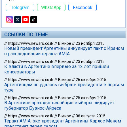
Telegram
WhatsApp
Facebook
ССЫЛКИ ПО ТЕМЕ
//
https://www.newsru.co.il/
//
В мире
//
23 ноября 2015
Новый президент Аргентины аннулирует пакт с Ираном
о расследовании теракта AMIA
//
https://www.newsru.co.il/
//
В мире
//
23 ноября 2015
К власти в Аргентине впервые за 12 лет пришли
консерваторы
//
https://www.newsru.co.il/
//
В мире
//
26 октября 2015
Аргентинцам не удалось выбрать президента в первом
туре
//
https://www.newsru.co.il/
//
В мире
//
25 октября 2015
В Аргентине проходят всеобщие выборы: лидирует
губернатор Буэнос-Айреса
//
https://www.newsru.co.il/
//
В мире
//
06 августа 2015
Теракт AMIA: экс-президент Аргентины Карлос Менем
предстанет перед судом