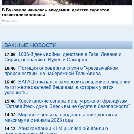
В Буковеле началась эпидемия: десятки туристов
госпитализированы
Реклама
ВАЖНЫЕ НОВОСТИ
1036-й день войны: действия в Газе, Ливане и
17:06
Сирии, операции в Иудее и Самарии
Полиция опровергла слухи о "чрезвычайном
16:48
происшествии" на набережной Тель-Авива
БАГАЦ отказался заморозить решение о лишении
16:40
льгот жертвователей йешивам, в которых учатся
уклонисты
Корсиканские сепаратисты угрожают французам:
15:46
"Оставайтесь дома. Здесь вы не будете в безопасности"
Мировые цены на продовольствие достигли
14:32
максимума с начала 2023 года
Авиакомпании KLM и United объявили о
14:12
возвращении в Израиль