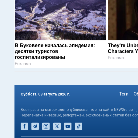
В Буковеле началась эпидемия:
They're Unbe
десятки туристов
Characters 
госпитализированы
Реклама
Реклама
Теги
О
Суббота, 08 августа 2026 г.
Все права на материалы, опубликованные на сайте NEWSru.co.il 
Перепечатка интервью, репортажей, эксклюзивных статей без со