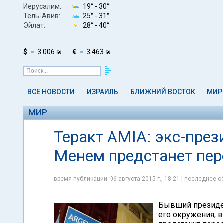
Иерусалим:
19° -
30°
Тель-Авив:
25° -
31°
Эйлат:
28° -
40°
$
3.006 ₪
€
3.463 ₪
ВСЕ НОВОСТИ
ИЗРАИЛЬ
БЛИЖНИЙ ВОСТОК
МИР
МИР
Теракт AMIA: экс-пре
Менем предстанет пер
время публикации: 06 августа 2015 г., 18:21 | последнее об
Бывший президен
его окружения, 