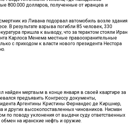
ые 800.000 долларов, полученные от иранцев и
-смертник из Ливана подорвал автомобиль возле здания
се. В результате взрыва погибли 85 человек, 330
куратура пришла к выводу, что за терактом стояли Иран
дента Карлоса Менема местные правоохранительные
олько с приходом к власти нового президента Нестора
о.
 найден мертвым в конце января в своей квартире за
ревался предъявить Конгрессу документы,
зидента Аргентины Кристины Фернандес де Киршнер,
а и других высокопоставленных чиновников. Нисман
ом по поводу уклонения от выдачи суду ответственных
в обмен на иранские нефть и оружие.