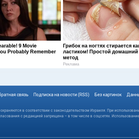
arable! 9 Movie
Грибок на ногтях стирается ка
You Probably Remember
ластиком! Простой домашний
метод
Реклама
братная связь
Подписка на новости (RSS)
Без картинок
Данны
, охраняются в соответствии с законодательством Израиля. При использовани
гласования с редакцией запрещена – в том числе в соцсетях. Использовани