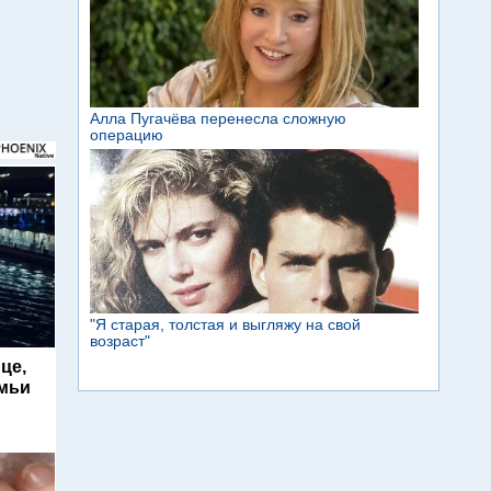
це,
емьи