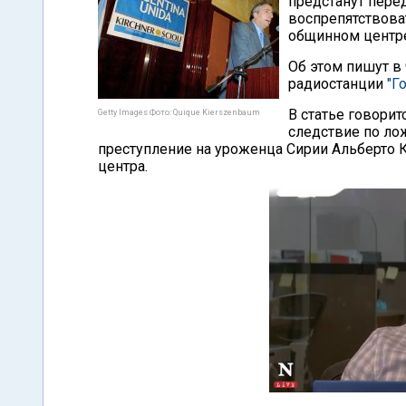
предстанут пере
воспрепятствова
общинном центре
Об этом пишут в 
радиостанции
"Г
В статье говорит
Getty Images.Фото: Quique Kierszenbaum
следствие по ло
преступление на уроженца Сирии Альберто К
центра.