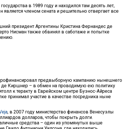
государства в 1989 году и находился там десять лет,
н является членом сената и решительно отвергает все
ний президент Аргентины Кристина Фернандес де
рто Нисман также обвинял в саботаже и попытке
лению.
ан профинансировал предвыборную кампанию нынешнего
 де Киршнер – в обмен на проводимую ею политику
аятолл к теракту в Еврейском центре Буэнос-Айреса
делке принимал участие в качестве посредника ныне
Veja
, в 2007 году министерство финансов Венесуэлы
иллиардов долларов, чтобы покрыть долги.
аличные средства – один из упомянутых выше
е Гвидо Антониони Уилсона, где находились