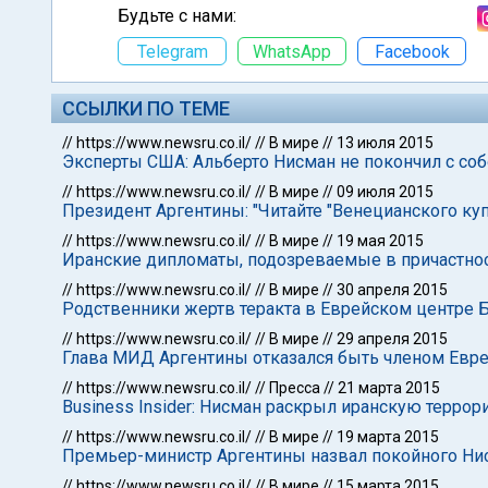
Будьте с нами:
Telegram
WhatsApp
Facebook
ССЫЛКИ ПО ТЕМЕ
//
https://www.newsru.co.il/
//
В мире
//
13 июля 2015
Эксперты США: Альберто Нисман не покончил с собо
//
https://www.newsru.co.il/
//
В мире
//
09 июля 2015
Президент Аргентины: "Читайте "Венецианского куп
//
https://www.newsru.co.il/
//
В мире
//
19 мая 2015
Иранские дипломаты, подозреваемые в причастнос
//
https://www.newsru.co.il/
//
В мире
//
30 апреля 2015
Родственники жертв теракта в Еврейском центре 
//
https://www.newsru.co.il/
//
В мире
//
29 апреля 2015
Глава МИД Аргентины отказался быть членом Евре
//
https://www.newsru.co.il/
//
Пресса
//
21 марта 2015
Business Insider: Нисман раскрыл иранскую терро
//
https://www.newsru.co.il/
//
В мире
//
19 марта 2015
Премьер-министр Аргентины назвал покойного Нис
//
https://www.newsru.co.il/
//
В мире
//
15 марта 2015