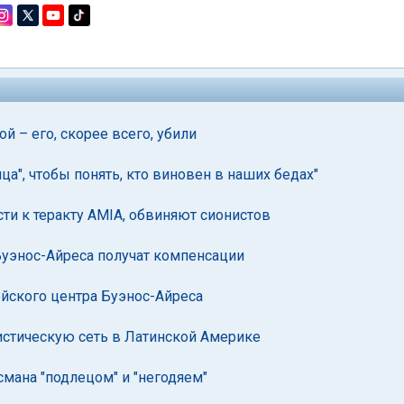
й – его, скорее всего, убили
ца", чтобы понять, кто виновен в наших бедах"
ти к теракту AMIA, обвиняют сионистов
Буэнос-Айреса получат компенсации
йского центра Буэнос-Айреса
ристическую сеть в Латинской Америке
мана "подлецом" и "негодяем"