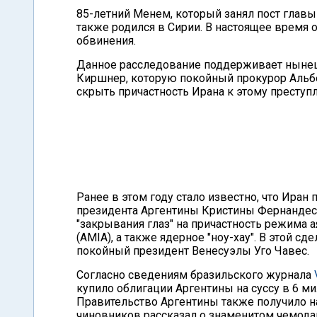
85-летний Менем, который занял пост главы 
также родился в Сирии. В настоящее время о
обвинения.
Данное расследование поддерживает нынеш
Киршнер, которую покойный прокурор Альбе
скрыть причастность Ирана к этому преступ
Ранее в этом году стало известно, что Ир
президента Аргентины Кристины Фернандес
"закрывания глаз" на причастность режима 
(AMIA), а также ядерное "ноу-хау". В этой с
покойный президент Венесуэлы Уго Чавес.
Согласно сведениям бразильского журнала
купило облигации Аргентины на суссу в 6 м
Правительство Аргентины также получило н
чиновников рассказал о знаменитом чемодан