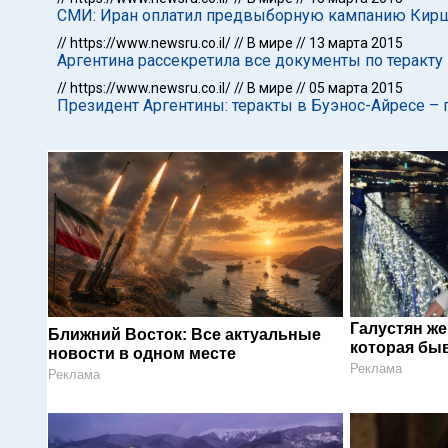
СМИ: Иран оплатил предвыборную кампанию Киршне
//
https://www.newsru.co.il/
//
В мире
//
13 марта 2015
Аргентина рассекретила все документы по теракту
//
https://www.newsru.co.il/
//
В мире
//
05 марта 2015
Президент Аргентины: теракты в Буэнос-Айресе –
Галустян ж
Ближний Восток: Все актуальные
которая быв
новости в одном месте
Реклама
Реклама