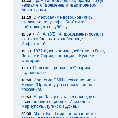
Трамп оскорблен: федеральный суд
12:33
назвал его "временным квартирантом"
Белого дома
В Иерусалиме возобновились
12:10
столкновения у кафе "Бе-Симта",
работающего в субботу
ФИФА и УЕФА прокомментировали
11:59
статью о "выплатах любовнице
Инфантино"
1037-й день войны: действия в Газе,
11:56
Ливане и Сирии, операции в Иудее и
Самарии
Попытка прорыва в Офарим:
11:13
подробности
Иранские СМИ о соглашении в
10:50
Мекке: "Прямая угроза нам и нашим
союзникам"
Берл Лазар выразил надежду на
09:53
возвращение евреев из Израиля в
Мариуполь, Луганск и Донецк
Maan: Бен-Гвир вновь запретил
09:30