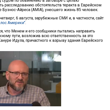
д судом по обвинению в заговоре с целью
ть расследованию обстоятельств теракта в Еврейском
 Буэнос-Айреса (AMIA), унесшего жизнь 85 человек.
четверг, 6 августа, зарубежные СМИ и, в частности, сайт
олос Америки"
.
ся, что Менем и его сообщники пытались направить
жному пути, возложив всю ответственность за это
ануре Идула, причастного к взрыву здания Еврейского